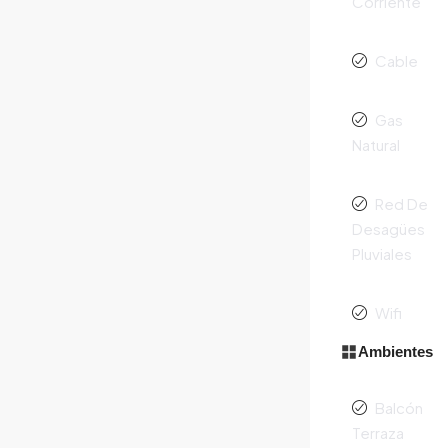
Corriente
Cable
Gas
Natural
Red De
Desagües
Pluviales
Wifi
Ambientes
Balcón
Terraza