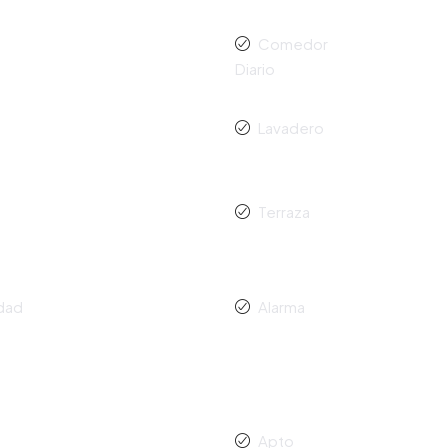
Comedor
Diario
Lavadero
Terraza
idad
Alarma
o
Apto