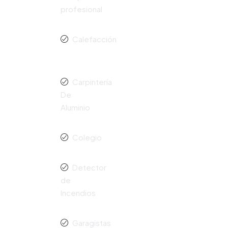
profesional
Calefacción
Carpintería
De
Aluminio
Colegio
Detector
de
Incendios
Garagistas