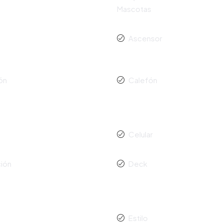
Mascotas
Ascensor
ón
Calefón
Celular
ión
Deck
Estilo