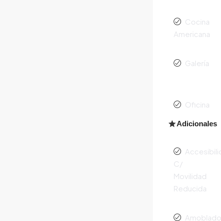
Cocina
Americana
Galería
Oficina
Adicionales
Accesibil
C/
Movilidad
Reducida
Amoblad