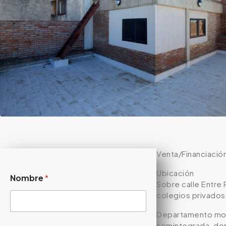
Venta/Financiaci
Ubicación
Nombre
*
Sobre calle Entre 
colegios privados 
Departamento mono
semintegrada, dor