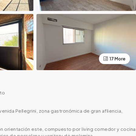
17 More
to
enida Pellegrini, zona gastronómica de gran afliencia,
n orientación este, compuesto por living comedor y cocina
ios de porcelana y vanitory de melamina.