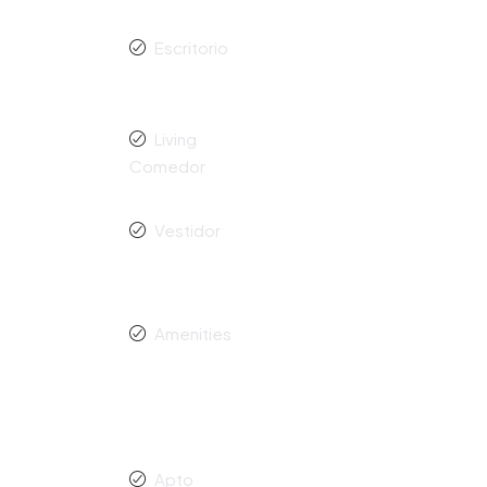
Escritorio
Living
Comedor
Vestidor
Amenities
Apto