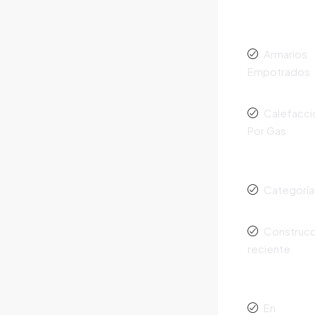
Armarios
Empotrados
Calefacci
Por Gas
Categoría
Construcc
reciente
En