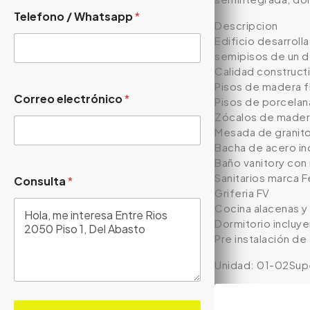
Telefono / Whatsapp
*
Descripcion
Edificio desarrol
semipisos de un d
Calidad construct
Pisos de madera fl
Correo electrónico
*
Pisos de porcelan
Zócalos de made
Mesada de granito 
Bacha de acero in
Baño vanitory co
Sanitarios marca 
Consulta
*
Griferia FV
Cocina alacenas 
Dormitorio incluye
Pre instalación de
Unidad: 01-02Supe