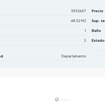
5933657
Precio
48.52 M2
Sup. te
1
Baño
3
Estado
ad
Departamento
Agua