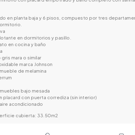
lado en planta baja y 6 pisos, compuesto por tres departam
ormitorio.
iva
otante en dormitorios y pasillo.
ato en cocina y baño
ra
gris mara o similar
oxidable marca Johnson
n mueble de melamina
Ferrum
y muebles bajo mesada
n placard con puerta corrediza (sin interior)
 aire acondicionado
rficie cubierta: 33.50m2