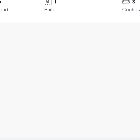
o
1
3
edad
Baño
Cocher