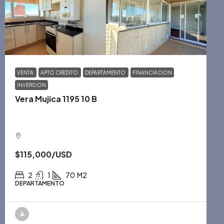
VENTA
APTO CREDITO
DEPARTAMENTO
FINANCIACION
INVERSION
Vera Mujica 1195 10 B
$115,000
/USD
2
1
70
M2
DEPARTAMENTO