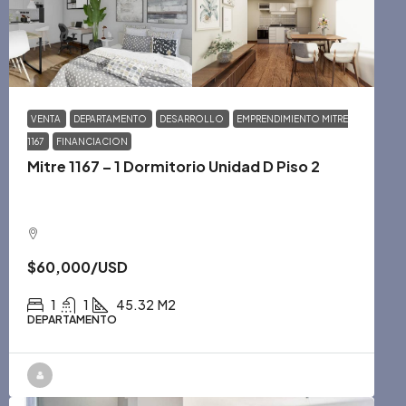
VENTA
DEPARTAMENTO
DESARROLLO
EMPRENDIMIENTO MITRE
1167
FINANCIACION
Mitre 1167 – 1 Dormitorio Unidad D Piso 2
$60,000
/USD
1
1
45.32
M2
DEPARTAMENTO