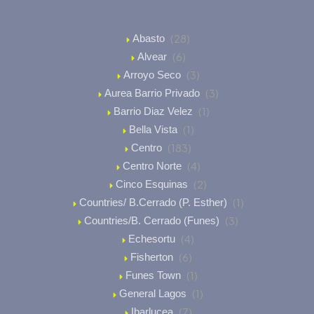
(28)
Abasto
(6)
Alvear
(3)
Arroyo Seco
(3)
Aurea Barrio Privado
(1)
Barrio Diaz Velez
(1)
Bella Vista
(183)
Centro
(4)
Centro Norte
(2)
Cinco Esquinas
(1)
Countries/ B.Cerrado (P. Esther)
(3)
Countries/B. Cerrado (Funes)
(4)
Echesortu
(6)
Fisherton
(1)
Funes Town
(1)
General Lagos
(7)
Ibarlucea