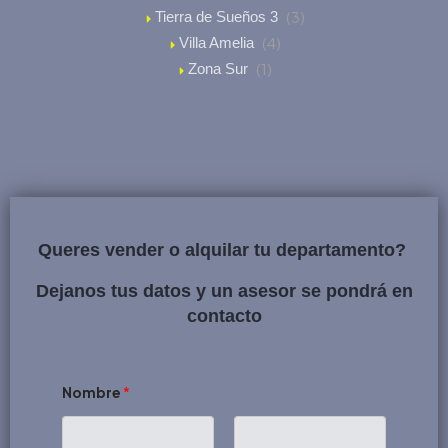
(3)
Tierra de Sueños 3
(4)
Villa Amelia
(1)
Zona Sur
Queres vender o alquilar tu departamento?
Dejanos tus datos y un asesor se pondrá en
contacto
Nombre
*