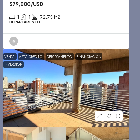
$79,000
/USD
1
1
72.75
M2
DEPARTAMENTO
VENTA
APTO CREDITO
DEPARTAMENTO
FINANCIACION
INVERSION