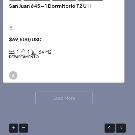
San Juan 645 – 1 Dormitorio T2 U H
$69,500
/USD
1
1
64
M2
DEPARTAMENTO
Load More