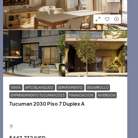
VENTA
APTO BLANQUEO
DEPARTAMENTO
DESARROLLO
EMPRENDIMIENTO TUCUMAN 2023
FINANCIACION
INVERSION
Tucuman 2030 Piso 7 Duplex A
$447,732
/USD