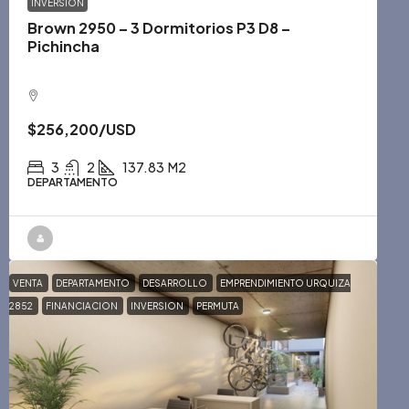
INVERSION
Brown 2950 – 3 Dormitorios P3 D8 –
Pichincha
$256,200
/USD
3
2
137.83
M2
DEPARTAMENTO
VENTA
DEPARTAMENTO
DESARROLLO
EMPRENDIMIENTO URQUIZA
2852
FINANCIACION
INVERSION
PERMUTA