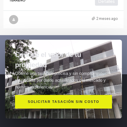
TERRENO
Detalles
2 meses ago
Conocé el valor de tu
propiedad
Obtené una tasación precisa y sin compromiso,
respaldada por datos actualizados del mercado y
nuestra experiencia.
SOLICITAR TASACIÓN SIN COSTO