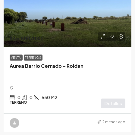
$45,500
/USD
VENTA
TERRENOS
Aurea Barrio Cerrado – Roldan
0
0
650
M2
TERRENO
Detalles
2 meses ago