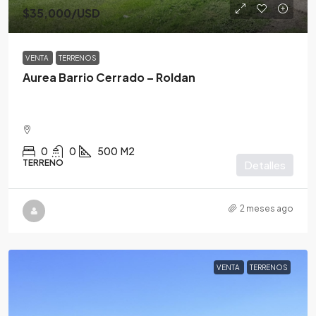
$35,000
/USD
VENTA
TERRENOS
Aurea Barrio Cerrado – Roldan
0
0
500
M2
TERRENO
Detalles
2 meses ago
VENTA
TERRENOS