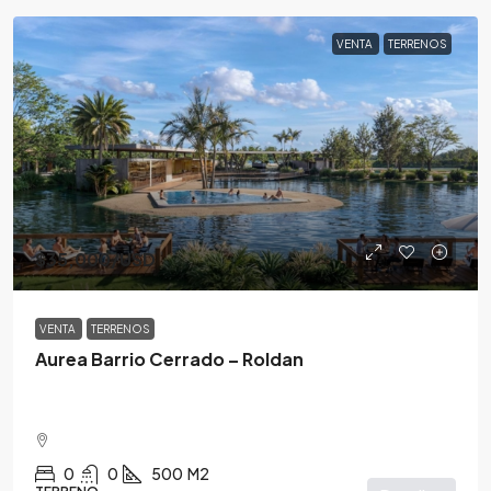
VENTA
TERRENOS
$35,000
/USD
VENTA
TERRENOS
Aurea Barrio Cerrado – Roldan
0
0
500
M2