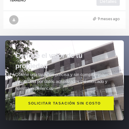
TERRENO
Detalles
9 meses ago
Conocé el valor de tu
propiedad
Obtené una tasación precisa y sin compromiso,
respaldada por datos actualizados del mercado y
nuestra experiencia.
SOLICITAR TASACIÓN SIN COSTO