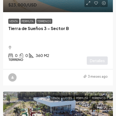
$23,000
/USD
VENTA
PERMUTA
TERRENOS
Tierra de Sueños 3 – Sector B
0
0
360
M2
TERRENO
Detalles
3 meses ago
VENTA
LOTES
PERMUTA
TERRENOS