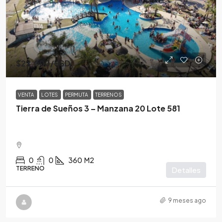
$22,000
/USD
VENTA
LOTES
PERMUTA
TERRENOS
Tierra de Sueños 3 – Manzana 20 Lote 581
0
0
360
M2
TERRENO
Detalles
9 meses ago