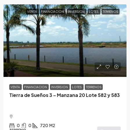
VENTA
FINANCIACION
INVERSION
LOTES
TERRENOS
$43,000
/USD
VENTA
FINANCIACION
INVERSION
LOTES
TERRENOS
Tierra de Sueños 3 – Manzana 20 Lote 582 y 583
0
0
720
M2