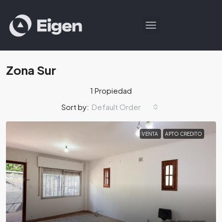
Zona Sur
1 Propiedad
Default Order
Sort by:
VENTA
APTO CREDITO