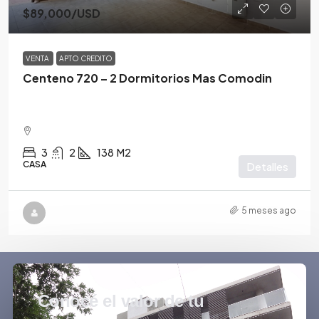
$89,000
/USD
VENTA
APTO CREDITO
Centeno 720 – 2 Dormitorios Mas Comodin
3
2
138
M2
CASA
Detalles
5 meses ago
Conocé el valor de tu