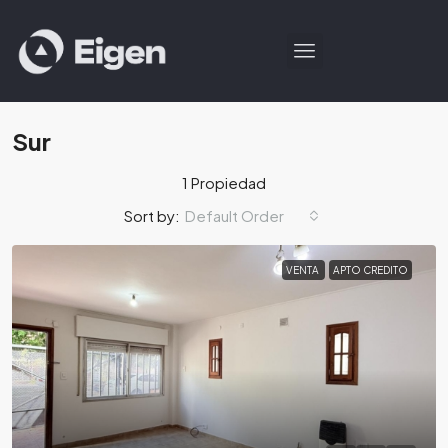
Sur
1 Propiedad
Default Order
Sort by:
VENTA
APTO CREDITO