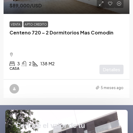
$89,000
/USD
VENTA
APTO CREDITO
Centeno 720 – 2 Dormitorios Mas Comodin
3
2
138
M2
CASA
Detalles
5 meses ago
Conocé el valor de tu