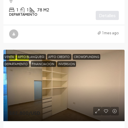
1
1
78
M2
DEPARTAMENTO
Detalles
1 mes ago
VENTA
APTO BLANQUEO
APTO CREDITO
CROWDFUNDING
DESTACADA
DEPARTAMENTO
FINANCIACION
INVERSION
$82,800
/USD