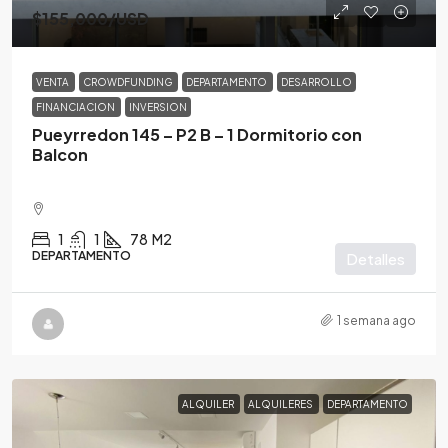
$155,000
/USD
VENTA
CROWDFUNDING
DEPARTAMENTO
DESARROLLO
FINANCIACION
INVERSION
Pueyrredon 145 – P2 B – 1 Dormitorio con
Balcon
1
1
78
M2
DEPARTAMENTO
Detalles
1 semana ago
ALQUILER
ALQUILERES
DEPARTAMENTO