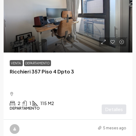
$165,000
/USD
VENTA
DEPARTAMENTO
Ricchieri 357 Piso 4 Dpto 3
2
1
115
M2
DEPARTAMENTO
Detalles
5 meses ago