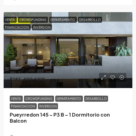
VENTA
CROWDFUNDING
DEPARTAMENTO
DESARROLLO
DESTACADA
FINANCIACION
INVERSION
$183,400
/USD
VENTA
CROWDFUNDING
DEPARTAMENTO
DESARROLLO
FINANCIACION
INVERSION
Pueyrredon 145 – P3 B – 1 Dormitorio con
Balcon