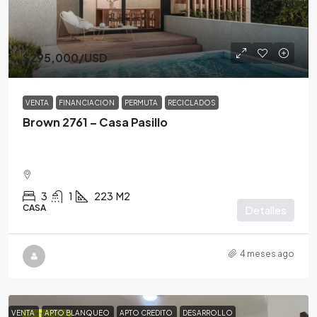
$295,000
/USD
VENTA
FINANCIACION
PERMUTA
RECICLADOS
Brown 2761 – Casa Pasillo
3
1
223
M2
CASA
Detalles
4 meses ago
VENTA
APTO BLANQUEO
APTO CREDITO
DESARROLLO
DESTACADA