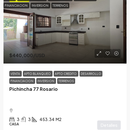
FINANCIACION
INVERSION
TERRENOS
$440,000
/USD
VENTA
APTO BLANQUEO
APTO CREDITO
DESARROLLO
FINANCIACION
INVERSION
TERRENOS
Pichincha 77 Rosario
3
3
453.34
M2
CASA
Detalles