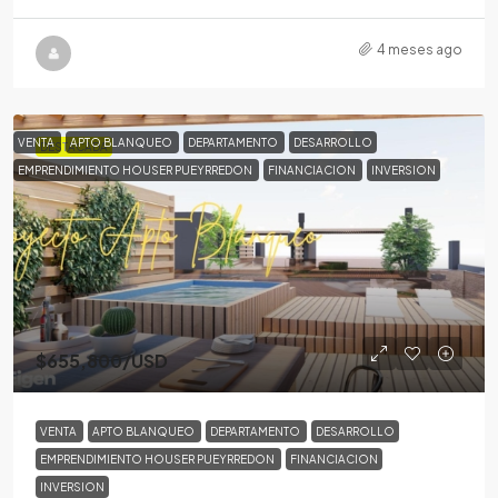
4 meses ago
VENTA
APTO BLANQUEO
DEPARTAMENTO
DESARROLLO
DESTACADA
EMPRENDIMIENTO HOUSER PUEYRREDON
FINANCIACION
INVERSION
$655,800
/USD
VENTA
APTO BLANQUEO
DEPARTAMENTO
DESARROLLO
EMPRENDIMIENTO HOUSER PUEYRREDON
FINANCIACION
INVERSION