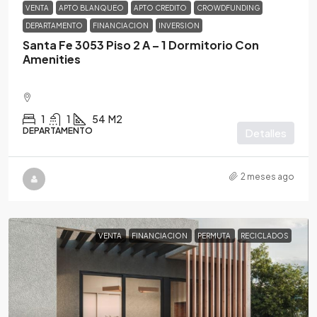
VENTA
APTO BLANQUEO
APTO CREDITO
CROWDFUNDING
DEPARTAMENTO
FINANCIACION
INVERSION
Santa Fe 3053 Piso 2 A – 1 Dormitorio Con
Amenities
1
1
54
M2
DEPARTAMENTO
Detalles
2 meses ago
VENTA
FINANCIACION
PERMUTA
RECICLADOS