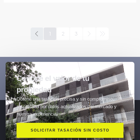
1
2
3
Conocé el valor de tu
propiedad
Obtené una tasación precisa y sin compromiso,
respaldada por datos actualizados del mercado y
nuestra experiencia.
SOLICITAR TASACIÓN SIN COSTO