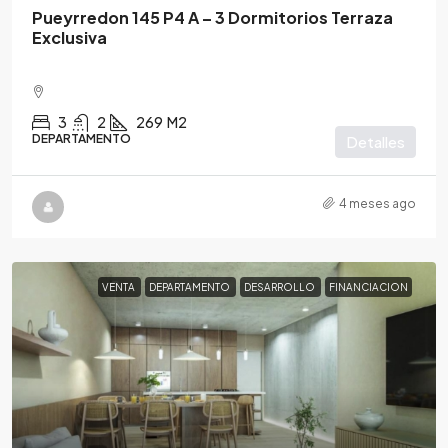
Pueyrredon 145 P4 A – 3 Dormitorios Terraza
Exclusiva
3
2
269
M2
DEPARTAMENTO
Detalles
4 meses ago
VENTA
DEPARTAMENTO
DESARROLLO
FINANCIACION