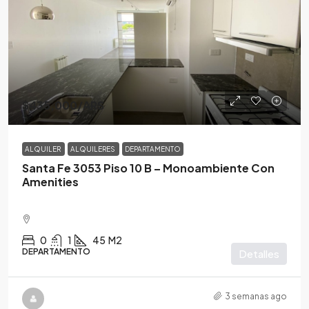
$435,000
/ARS
ALQUILER
ALQUILERES
DEPARTAMENTO
Santa Fe 3053 Piso 10 B – Monoambiente Con
Amenities
0
1
45
M2
DEPARTAMENTO
Detalles
3 semanas ago