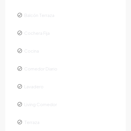
Balcón Terraza
Cochera Fija
Cocina
Comedor Diario
Lavadero
Living Comedor
Terraza