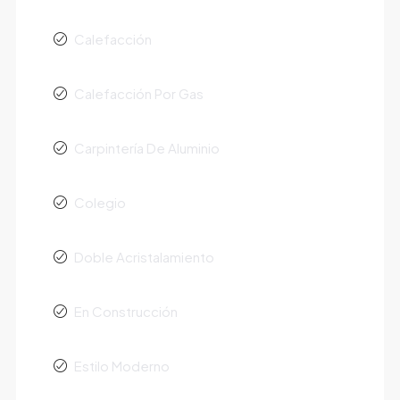
Calefacción
Calefacción Por Gas
Carpintería De Aluminio
Colegio
Doble Acristalamiento
En Construcción
Estilo Moderno