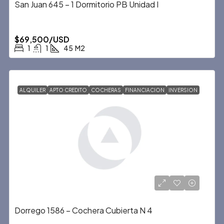
San Juan 645 – 1 Dormitorio PB Unidad I
$69,500/USD
1
1
45
M2
ALQUILER
APTO CREDITO
COCHERAS
FINANCIACION
INVERSION
Dorrego 1586 – Cochera Cubierta N 4