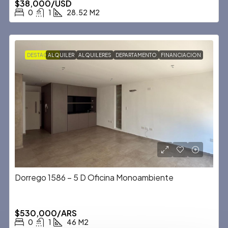
$38,000/USD
0
1
28.52
M2
DESTACADA
ALQUILER
ALQUILERES
DEPARTAMENTO
FINANCIACION
Dorrego 1586 – 5 D Oficina Monoambiente
$530,000/ARS
0
1
46
M2