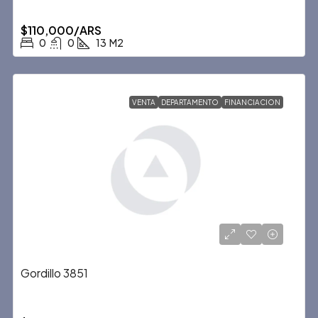
$110,000/ARS
0
0
13
M2
VENTA
DEPARTAMENTO
FINANCIACION
Gordillo 3851