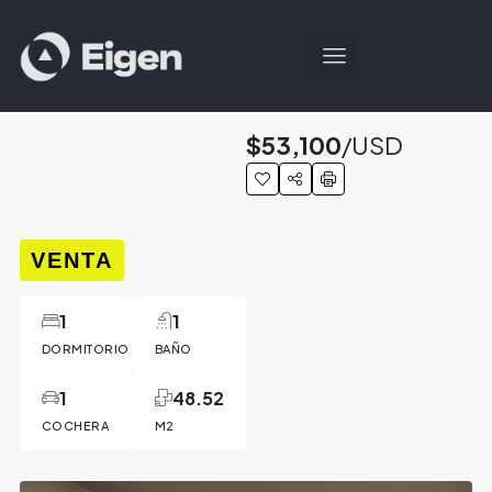
$53,100
/USD
VENTA
1
1
DORMITORIO
BAÑO
1
48.52
COCHERA
M2