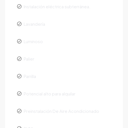
Instalación eléctrica subterránea.
Lavandería
Luminoso
Palier
Parrilla
Potencial alto para alquilar
Preinstalación De Aire Acondicionado