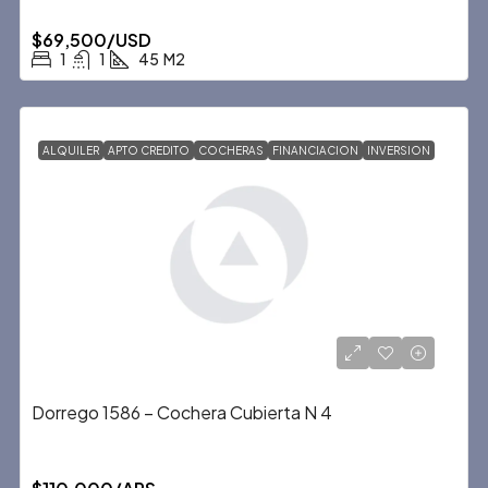
$69,500/USD
1
1
45
M2
ALQUILER
APTO CREDITO
COCHERAS
FINANCIACION
INVERSION
Dorrego 1586 – Cochera Cubierta N 4