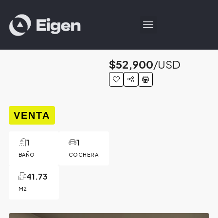
$52,900
/USD
VENTA
1
1
BAÑO
COCHERA
41.73
M2