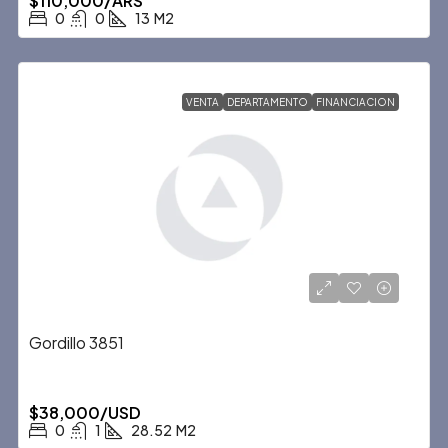
$110,000/ARS
0
0
13
M2
VENTA
DEPARTAMENTO
FINANCIACION
Gordillo 3851
$38,000/USD
0
1
28.52
M2