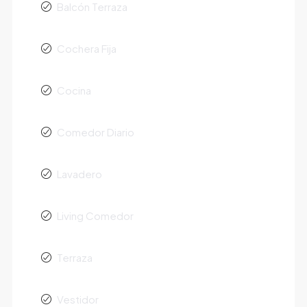
Balcón Terraza
Cochera Fija
Cocina
Comedor Diario
Lavadero
Living Comedor
Terraza
Vestidor