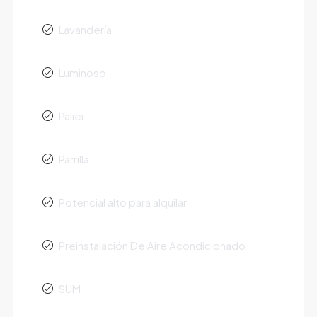
Lavandería
Luminoso
Palier
Parrilla
Potencial alto para alquilar
Preinstalación De Aire Acondicionado
SUM