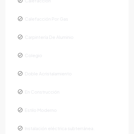
Calefacción
Calefacción Por Gas
Carpintería De Aluminio
Colegio
Doble Acristalamiento
En Construcción
Estilo Moderno
Instalación eléctrica subterránea.