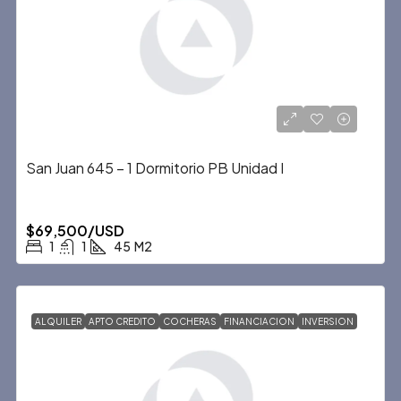
San Juan 645 – 1 Dormitorio PB Unidad I
$69,500/USD
1
1
45
M2
ALQUILER
APTO CREDITO
COCHERAS
FINANCIACION
INVERSION