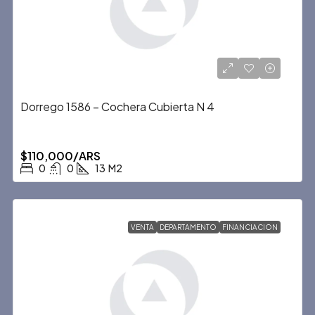
Dorrego 1586 – Cochera Cubierta N 4
$110,000/ARS
0
0
13
M2
VENTA
DEPARTAMENTO
FINANCIACION