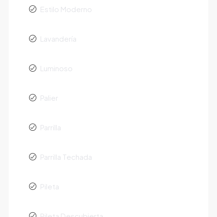
Estilo Moderno
Lavandería
Luminoso
Palier
Parrilla
Parrilla Techada
Pileta
Pileta Descubierta