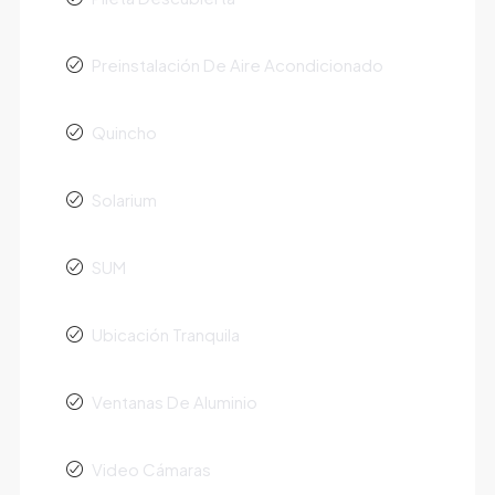
Preinstalación De Aire Acondicionado
Quincho
Solarium
SUM
Ubicación Tranquila
Ventanas De Aluminio
Video Cámaras