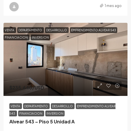
1 mes ago
VENTA
DEPARTAMENTO
DESARROLLO
EMPRENDIMIENTO ALVEAR 543
FINANCIACION
INVERSION
$235,640
/USD
VENTA
DEPARTAMENTO
DESARROLLO
EMPRENDIMIENTO ALVEAR
543
FINANCIACION
INVERSION
Alvear 543 – Piso 5 Unidad A