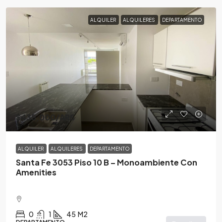
ALQUILER
ALQUILERES
DEPARTAMENTO
$435,000
/ARS
ALQUILER
ALQUILERES
DEPARTAMENTO
Santa Fe 3053 Piso 10 B – Monoambiente Con
Amenities
0
1
45
M2