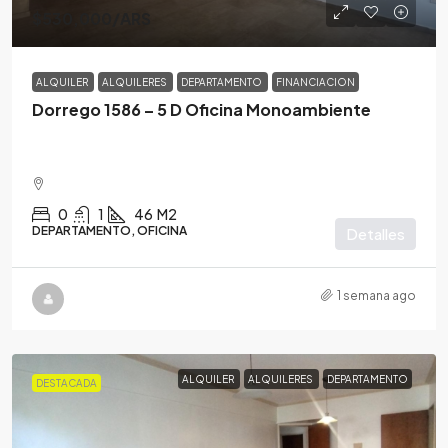
$530,000
/ARS
ALQUILER
ALQUILERES
DEPARTAMENTO
FINANCIACION
Dorrego 1586 – 5 D Oficina Monoambiente
0
1
46
M2
DEPARTAMENTO, OFICINA
Detalles
1 semana ago
ALQUILER
ALQUILERES
DEPARTAMENTO
DESTACADA