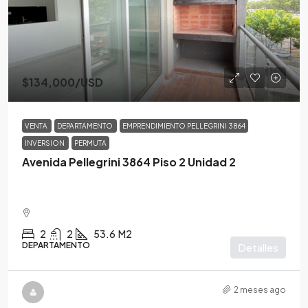
$134,000
/USD
VENTA
DEPARTAMENTO
EMPRENDIMIENTO PELLEGRINI 3864
INVERSION
PERMUTA
Avenida Pellegrini 3864 Piso 2 Unidad 2
2
2
53.6
M2
DEPARTAMENTO
Detalles
2 meses ago