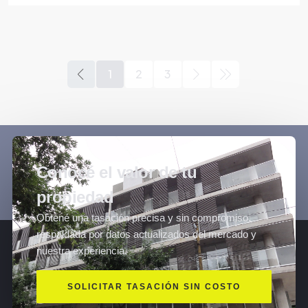
1
2
3
Conocé el valor de tu
propiedad
Obtené una tasación precisa y sin compromiso,
respaldada por datos actualizados del mercado y
nuestra experiencia.
SOLICITAR TASACIÓN SIN COSTO