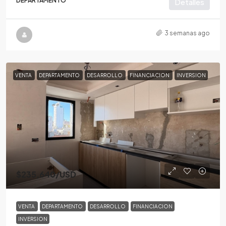
DEPARTAMENTO
Detalles
3 semanas ago
VENTA
DEPARTAMENTO
DESARROLLO
FINANCIACION
INVERSION
$235,640
/USD
VENTA
DEPARTAMENTO
DESARROLLO
FINANCIACION
INVERSION