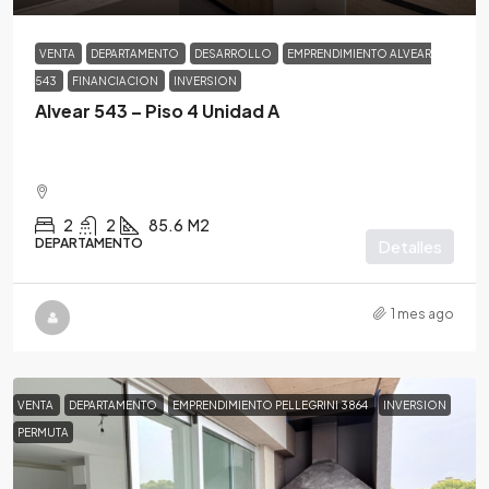
VENTA
DEPARTAMENTO
DESARROLLO
EMPRENDIMIENTO ALVEAR
543
FINANCIACION
INVERSION
Alvear 543 – Piso 4 Unidad A
2
2
85.6
M2
DEPARTAMENTO
Detalles
1 mes ago
VENTA
DEPARTAMENTO
EMPRENDIMIENTO PELLEGRINI 3864
INVERSION
PERMUTA