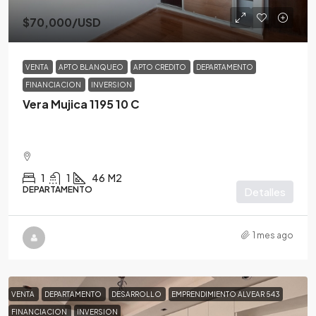
$70,000
/USD
VENTA
APTO BLANQUEO
APTO CREDITO
DEPARTAMENTO
FINANCIACION
INVERSION
Vera Mujica 1195 10 C
1
1
46
M2
DEPARTAMENTO
Detalles
1 mes ago
VENTA
DEPARTAMENTO
DESARROLLO
EMPRENDIMIENTO ALVEAR 543
FINANCIACION
INVERSION