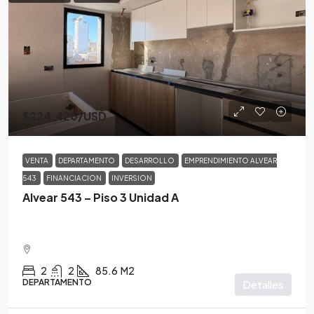
$224,420
/USD
VENTA
DEPARTAMENTO
DESARROLLO
EMPRENDIMIENTO ALVEAR
543
FINANCIACION
INVERSION
Alvear 543 – Piso 3 Unidad A
2
2
85.6
M2
DEPARTAMENTO
Detalles