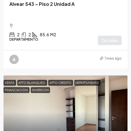
Alvear 543 – Piso 2 Unidad A
2
2
85.6
M2
DEPARTAMENTO
Detalles
1 mes ago
VENTA
APTO BLANQUEO
APTO CREDITO
DEPARTAMENTO
FINANCIACION
INVERSION