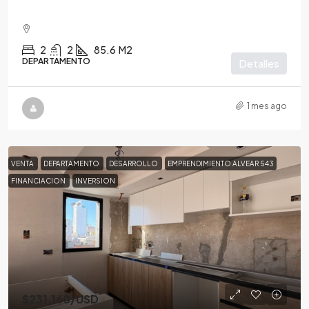
2
2
85.6
M2
DEPARTAMENTO
Detalles
1 mes ago
VENTA
DEPARTAMENTO
DESARROLLO
EMPRENDIMIENTO ALVEAR 543
FINANCIACION
INVERSION
$231,160
/USD