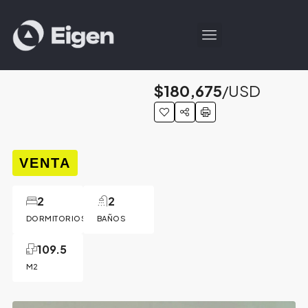
$180,675
/USD
VENTA
2
2
DORMITORIOS
BAÑOS
109.5
M2