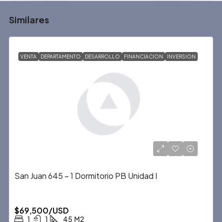
Similares
VENTA
DEPARTAMENTO
DESARROLLO
FINANCIACION
INVERSION
San Juan 645 – 1 Dormitorio PB Unidad I
$69,500/USD
1
1
45
M2