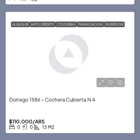
ALQUILER
APTO CREDITO
COCHERAS
FINANCIACION
INVERSION
Dorrego 1586 – Cochera Cubierta N 4
$110,000/ARS
0
0
13
M2