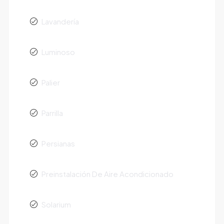
Lavandería
Luminoso
Palier
Parrilla
Persianas
Preinstalación De Aire Acondicionado
Solarium