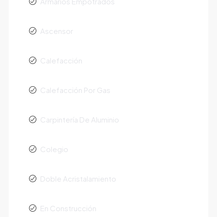
Armarios Empotrados
Ascensor
Calefacción
Calefacción Por Gas
Carpintería De Aluminio
Colegio
Doble Acristalamiento
En Construcción