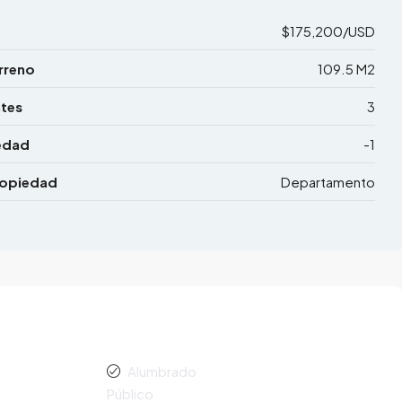
$175,200/USD
rreno
109.5 M2
tes
3
edad
-1
ropiedad
Departamento
Alumbrado
Público