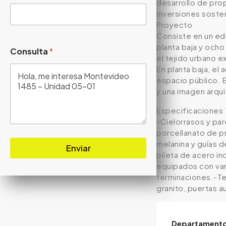
desarrollo de pro
inversiones soste
Proyecto
Consiste en un edi
planta baja y och
Consulta
*
el tejido urbano e
En planta baja, el
espacio público. E
y una imagen arqui
Especificaciones 
-Cielorrasos y pa
porcellanato de p
melanina y guías 
Enviar
pileta de acero i
equipados con vani
terminaciones.-Te
granito, puertas a
Departament