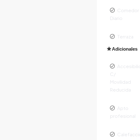
Comedor
Diario
Terraza
Adicionales
Accesibil
C/
Movilidad
Reducida
Apto
profesional
Calefacci