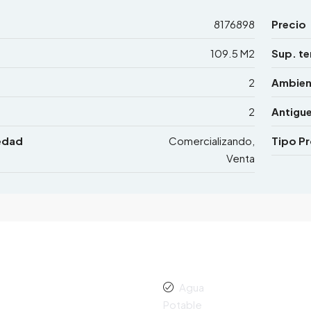
8176898
Precio
109.5 M2
Sup. te
2
Ambien
2
Antigu
edad
Comercializando,
Tipo P
Venta
Agua
Potable