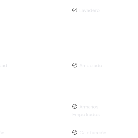
Lavadero
idad
Amoblado
Armarios
Empotrados
ón
Calefacción