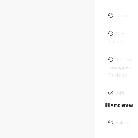
Cable
Gas
Natural
Red De
Desagües
Pluviales
Wifi
Ambientes
Balcón