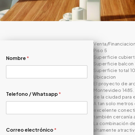
Venta/Financiacio
Piso 5
Superficie cubier
Nombre
*
Superficie balcon
Superficie total 
Ubicacion
El proyecto de arq
Montevideo 1485. E
Telefono / Whatsapp
*
de la ciudad para e
A tan solo metros 
excelente conectiv
también cercanía 
La combinación de 
Correo electrónico
*
altamente atractiv