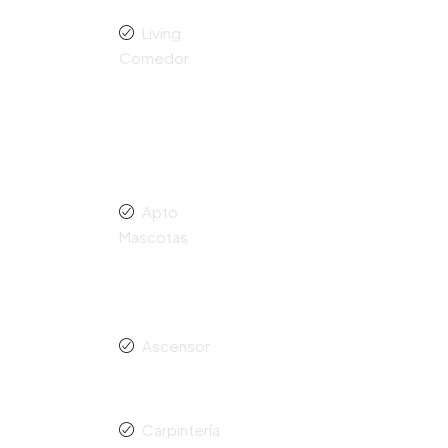
Living
Comedor
Apto
Mascotas
Ascensor
Carpintería