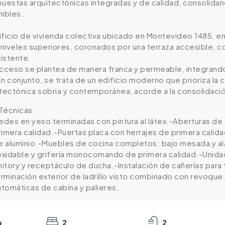
puestas arquitectónicas integradas y de calidad, consolida
nibles.
ficio de vivienda colectiva ubicado en Montevideo 1485, en e
o niveles superiores, coronados por una terraza accesible
xistente.
 acceso se plantea de manera franca y permeable, integrando 
n conjunto, se trata de un edificio moderno que prioriza la c
tectónica sobria y contemporánea, acorde a la consolidación
Técnicas
redes en yeso terminadas con pintura al látex.-Aberturas de
rimera calidad.-Puertas placa con herrajes de primera cali
de aluminio.-Muebles de cocina completos: bajo mesada y a
noxidable y grifería monocomando de primera calidad.-Uni
tory y receptáculo de ducha.-Instalación de cañerías para t
rminación exterior de ladrillo visto combinado con revoque
utomáticas de cabina y palieres.
o
2
2