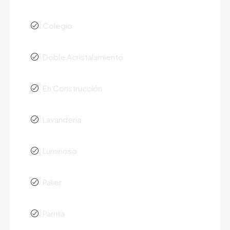
Colegio
Doble Acristalamiento
En Construcción
Lavandería
Luminoso
Palier
Parrilla