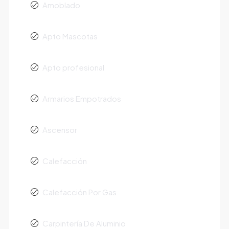
Amoblado
Apto Mascotas
Apto profesional
Armarios Empotrados
Ascensor
Calefacción
Calefacción Por Gas
Carpintería De Aluminio