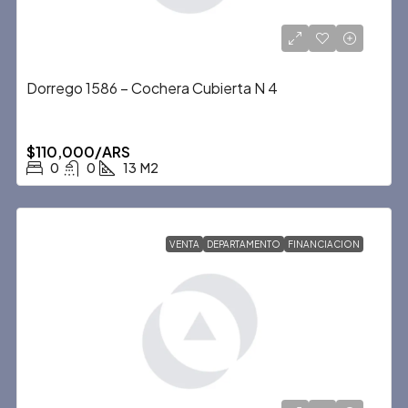
Dorrego 1586 – Cochera Cubierta N 4
$110,000/ARS
0
0
13
M2
VENTA
DEPARTAMENTO
FINANCIACION