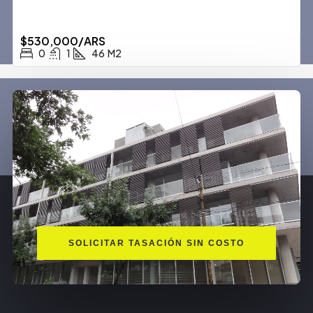
$530,000/ARS
0
1
46
M2
SOLICITAR TASACIÓN SIN COSTO