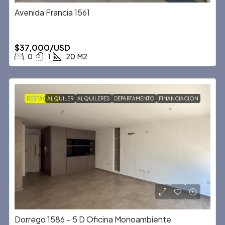
Avenida Francia 1561
$37,000/USD
0
1
20
M2
DESTACADA
ALQUILER
ALQUILERES
DEPARTAMENTO
FINANCIACION
Dorrego 1586 – 5 D Oficina Monoambiente