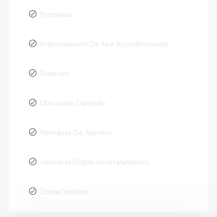
Persianas
Preinstalación De Aire Acondicionado
Solarium
Ubicación Tranquila
Ventanas De Aluminio
Ventanas Doble Acristalamiento
Zonas Verdes