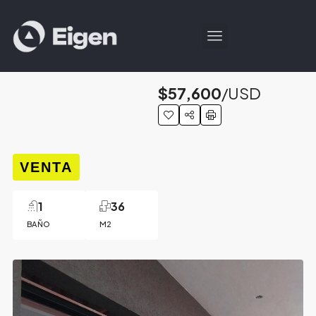
$57,600
/USD
VENTA
1
36
BAÑO
M2