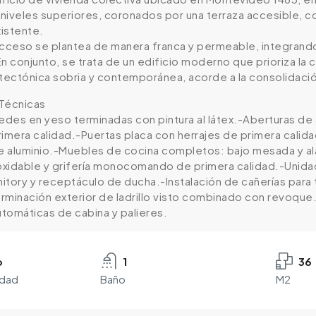
o niveles superiores, coronados por una terraza accesible
xistente.
 acceso se plantea de manera franca y permeable, integrando 
n conjunto, se trata de un edificio moderno que prioriza la c
tectónica sobria y contemporánea, acorde a la consolidación
Técnicas
redes en yeso terminadas con pintura al látex.-Aberturas de
rimera calidad.-Puertas placa con herrajes de primera cali
de aluminio.-Muebles de cocina completos: bajo mesada y a
noxidable y grifería monocomando de primera calidad.-Uni
tory y receptáculo de ducha.-Instalación de cañerías para t
rminación exterior de ladrillo visto combinado con revoque
utomáticas de cabina y palieres.
o
1
36
edad
Baño
M2