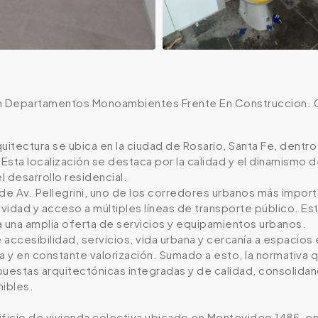
on Departamentos Monoambientes Frente En Construccion. 
uitectura se ubica en la ciudad de Rosario, Santa Fe, dentr
sta localización se destaca por la calidad y el dinamismo 
l desarrollo residencial.
de Av. Pellegrini, uno de los corredores urbanos más impor
idad y acceso a múltiples líneas de transporte público. Est
a una amplia oferta de servicios y equipamientos urbanos.
accesibilidad, servicios, vida urbana y cercanía a espacio
a y en constante valorización. Sumado a esto, la normativa 
puestas arquitectónicas integradas y de calidad, consolida
nibles.
ficio de vivienda colectiva ubicado en Montevideo 1485, en e