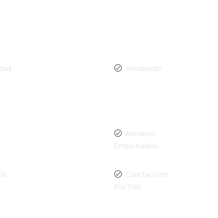
idad
Amoblado
Armarios
Empotrados
ón
Calefacción
Por Gas