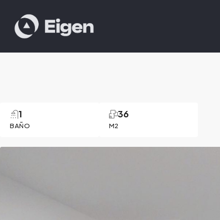
1
36
BAÑO
M2