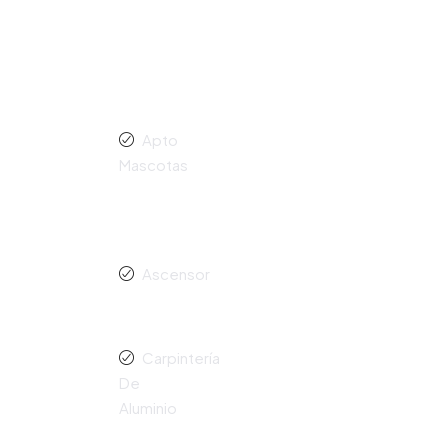
Apto
Mascotas
Ascensor
Carpintería
De
Aluminio