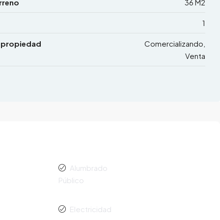
rreno
36 M2
1
 propiedad
Comercializando,
Venta
Alumbrado
Público
Electricidad