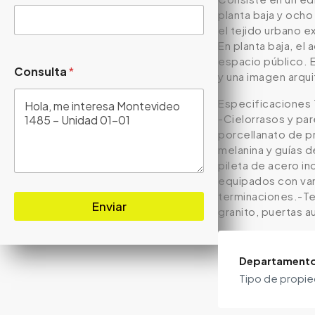
planta baja y och
el tejido urbano e
En planta baja, el
espacio público. E
Consulta
*
y una imagen arqui
Especificaciones 
-Cielorrasos y pa
porcellanato de p
melanina y guías 
pileta de acero i
equipados con vani
terminaciones.-Te
Enviar
granito, puertas a
Departament
Tipo de propi