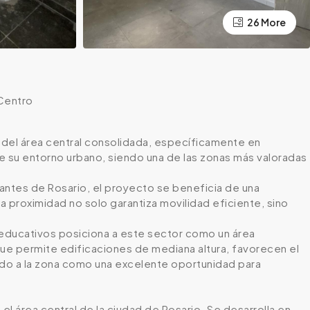
26 More
Centro
o del área central consolidada, específicamente en
de su entorno urbano, siendo una de las zonas más valoradas
tantes de Rosario, el proyecto se beneficia de una
a proximidad no solo garantiza movilidad eficiente, sino
s educativos posiciona a este sector como un área
que permite edificaciones de mediana altura, favorecen el
ndo a la zona como una excelente oportunidad para
l área central de la ciudad de Rosario. Se desarrolla en