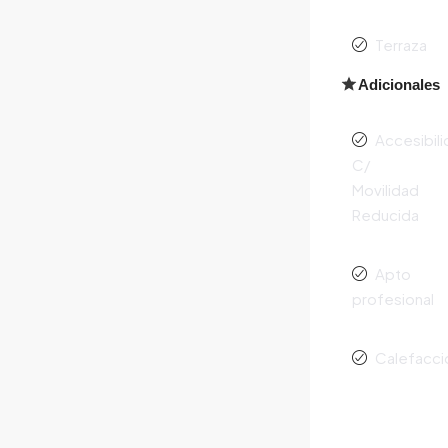
Terraza
Adicionales
Accesibil
C/
Movilidad
Reducida
Apto
profesional
Calefacci