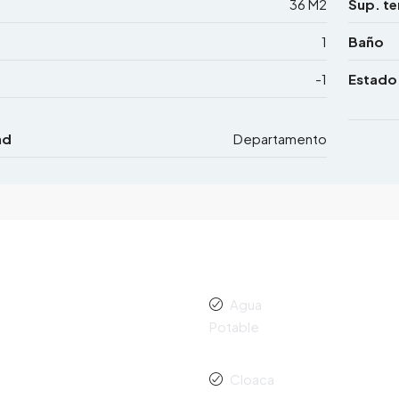
36 M2
Sup. te
1
Baño
-1
Estado
ad
Departamento
Agua
Potable
Cloaca