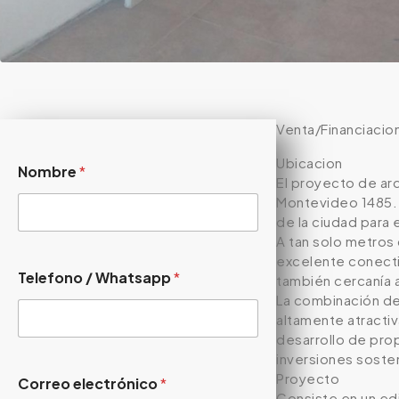
Venta/Financiaci
Ubicacion
Nombre
*
El proyecto de arq
Montevideo 1485. E
de la ciudad para e
A tan solo metros 
excelente conectiv
Telefono / Whatsapp
*
también cercanía 
La combinación de 
altamente atractiv
desarrollo de pro
inversiones soste
Proyecto
Correo electrónico
*
Consiste en un edi