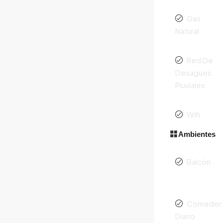
Gas
Natural
Red De
Desagües
Pluviales
Wifi
Ambientes
Balcón
Comedor
Diario