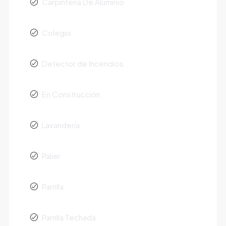
Carpintería De Aluminio
Colegio
Detector de Incendios
En Construcción
Lavandería
Palier
Parrilla
Parrilla Techada