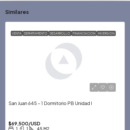
Similares
VENTA
DEPARTAMENTO
DESARROLLO
FINANCIACION
INVERSION
San Juan 645 – 1 Dormitorio PB Unidad I
$69,500/USD
1
1
45
M2