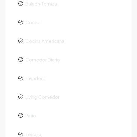
Balcón Terraza
Cocina
Cocina Americana
Comedor Diario
Lavadero
Living Comedor
Patio
Terraza