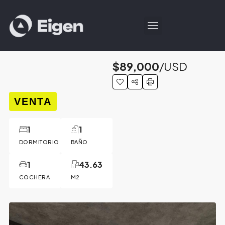
$89,000
/USD
VENTA
1
1
DORMITORIO
BAÑO
1
43.63
COCHERA
M2