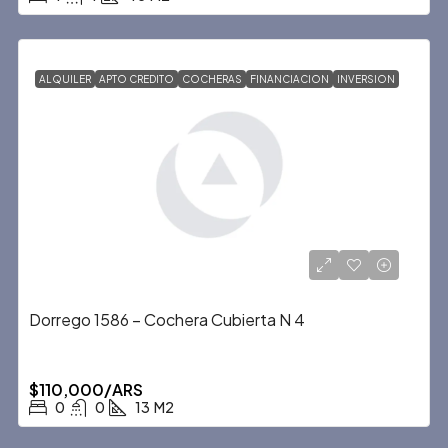
ALQUILER
APTO CREDITO
COCHERAS
FINANCIACION
INVERSION
Dorrego 1586 – Cochera Cubierta N 4
$110,000/ARS
0
0
13
M2