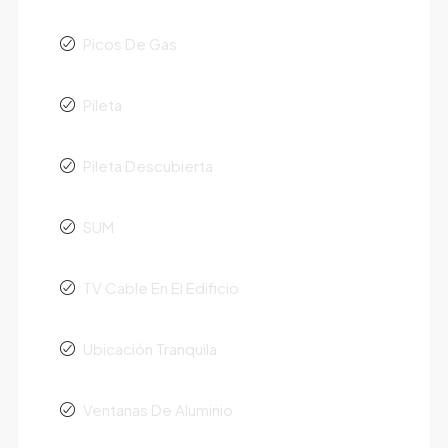
Picos De Gas
Pileta
Pileta Descubierta
SUM
TV Cable En El Edificio
Ubicación Tranquila
Ventanas De Aluminio