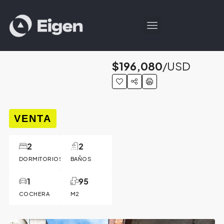
$196,080
/USD
VENTA
2
2
DORMITORIOS
BAÑOS
1
95
COCHERA
M2