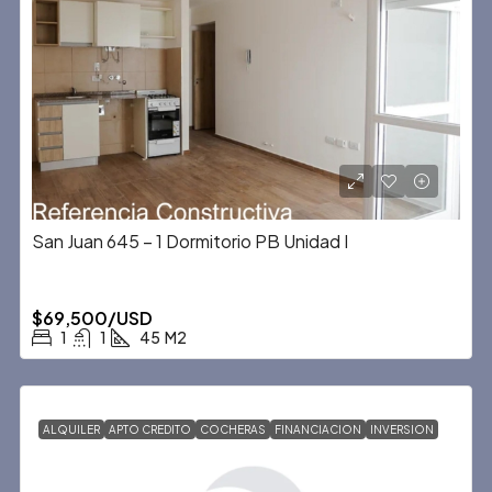
San Juan 645 – 1 Dormitorio PB Unidad I
$69,500/USD
1
1
45
M2
ALQUILER
APTO CREDITO
COCHERAS
FINANCIACION
INVERSION