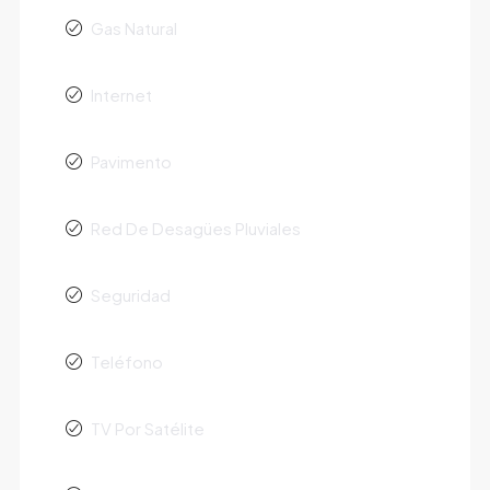
Gas Natural
Internet
Pavimento
Red De Desagües Pluviales
Seguridad
Teléfono
TV Por Satélite