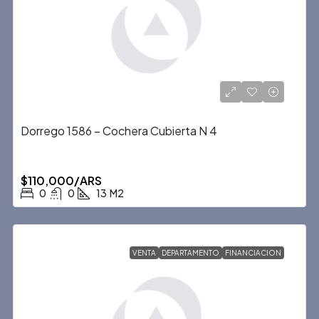
Dorrego 1586 – Cochera Cubierta N 4
$110,000/ARS
0
0
13
M2
VENTA
DEPARTAMENTO
FINANCIACION