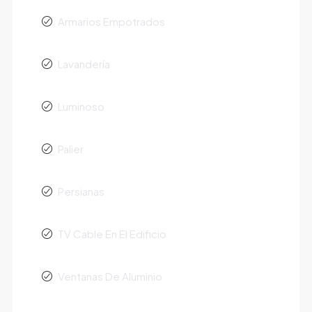
Armarios Empotrados
Lavandería
Luminoso
Palier
Persianas
TV Cable En El Edificio
Ventanas De Aluminio