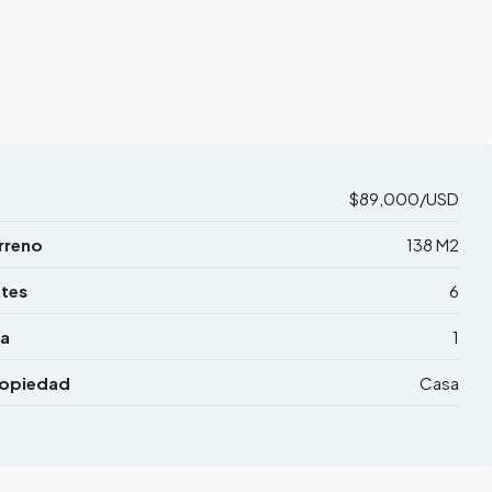
$89,000/USD
rreno
138 M2
tes
6
a
1
ropiedad
Casa