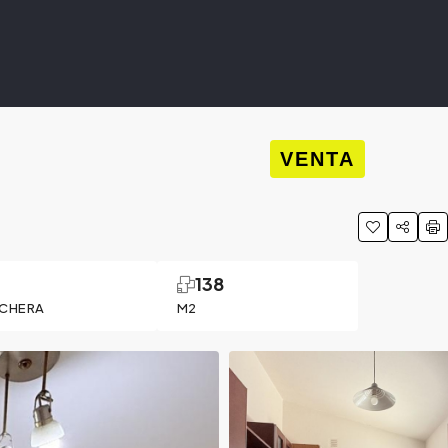
VENTA
1
138
CHERA
M2