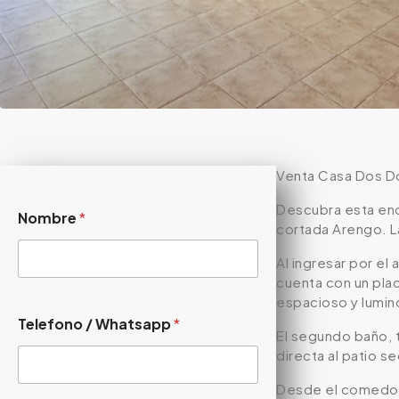
Venta Casa Dos Do
Descubra esta enca
Nombre
*
cortada Arengo. La
Al ingresar por el
cuenta con un pla
espacioso y lumin
Telefono / Whatsapp
*
El segundo baño, t
directa al patio 
Desde el comedor, 