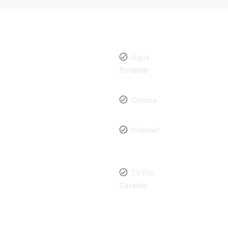
Agua
Potable
Cloaca
Internet
TV Por
Satélite