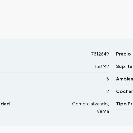
7812649
Precio
138 M2
Sup. te
3
Ambien
2
Cocher
edad
Comercializando,
Tipo P
Venta