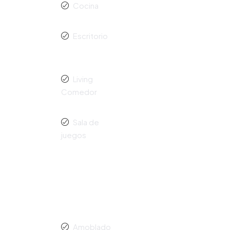
Cocina
Escritorio
Living
Comedor
Sala de
juegos
Amoblado