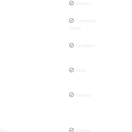
Baulera
Comedor
Diario
Lavadero
Patio
Terraza
idad
Alarma