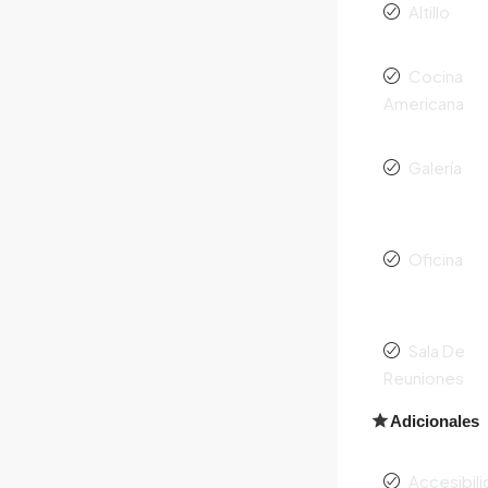
Altillo
Cocina
Americana
Galería
Oficina
Sala De
Reuniones
Adicionales
Accesibil