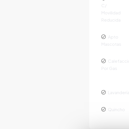
C/
Movilidad
Reducida
Apto
Mascotas
Calefacci
Por Gas
Lavanderí
Quincho