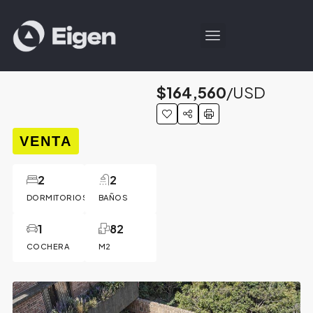
$164,560
/USD
VENTA
2
2
DORMITORIOS
BAÑOS
1
82
COCHERA
M2