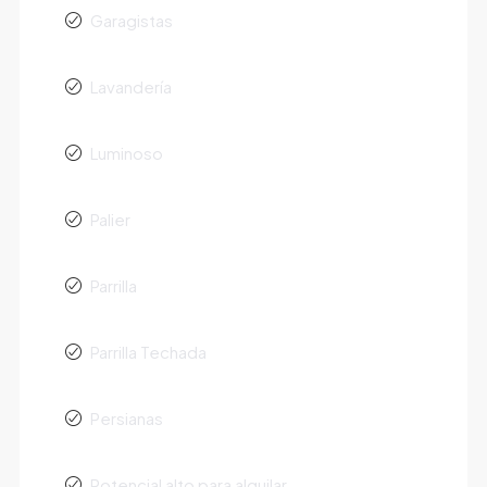
Garagistas
Lavandería
Luminoso
Palier
Parrilla
Parrilla Techada
Persianas
Potencial alto para alquilar