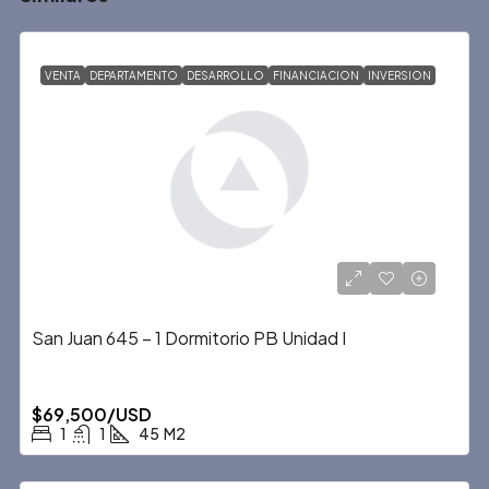
VENTA
DEPARTAMENTO
DESARROLLO
FINANCIACION
INVERSION
San Juan 645 – 1 Dormitorio PB Unidad I
$69,500/USD
1
1
45
M2