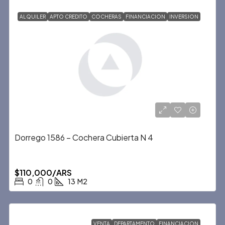
ALQUILER
APTO CREDITO
COCHERAS
FINANCIACION
INVERSION
Dorrego 1586 – Cochera Cubierta N 4
$110,000/ARS
0
0
13
M2
VENTA
DEPARTAMENTO
FINANCIACION