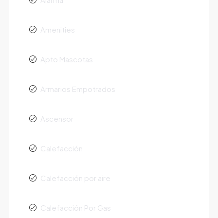
Amenities
Apto Mascotas
Armarios Empotrados
Ascensor
Calefacción
Calefacción por aire
Calefacción Por Gas