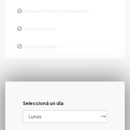
Ventanas Doble Acristalamiento
Video Cámaras
Zona De Parrillas
Seleccioná un día