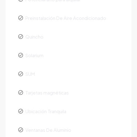
Preinstalación De Aire Acondicionado
Quincho
Solarium
SUM
Tarjetas magnéticas
Ubicación Tranquila
Ventanas De Aluminio