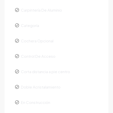
Carpintería De Aluminio
Categoría
Cochera Opcional
Control De Acceso
Corta distancia a pie centro
Doble Acristalamiento
En Construcción