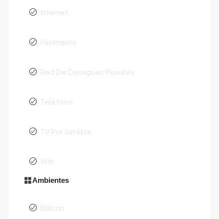
Internet
Pavimento
Red De Desagües Pluviales
Teléfono
TV Por Satélite
Wifi
Ambientes
Balcón