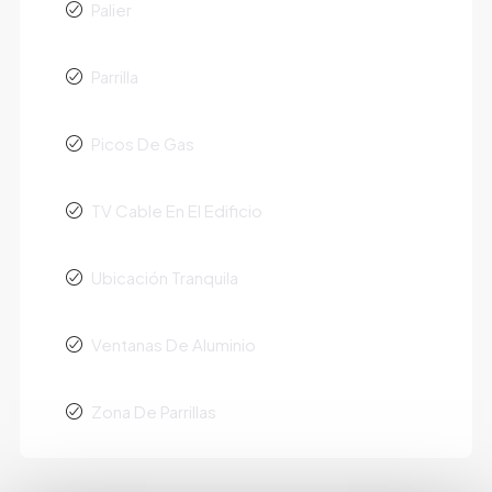
Palier
Parrilla
Picos De Gas
TV Cable En El Edificio
Ubicación Tranquila
Ventanas De Aluminio
Zona De Parrillas