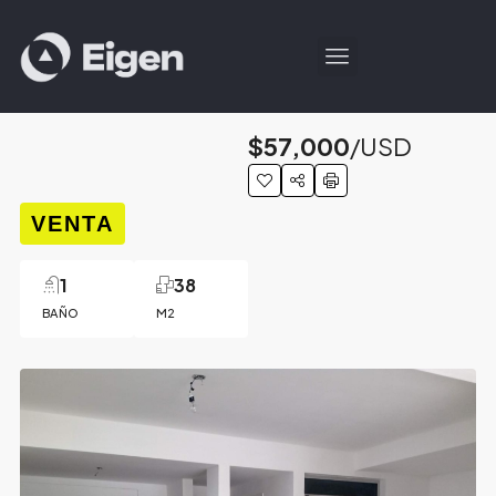
$57,000
/USD
VENTA
1
38
BAÑO
M2