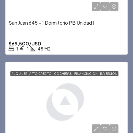
San Juan 645 – 1 Dormitorio PB Unidad I
$69,500/USD
1
1
45
M2
ALQUILER
APTO CREDITO
COCHERAS
FINANCIACION
INVERSION