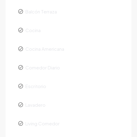
Balcón Terraza
Cocina
Cocina Americana
Comedor Diario
Escritorio
Lavadero
Living Comedor