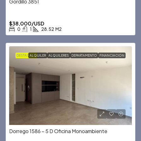
Gordillo 3851
$38,000/USD
0
1
28.52
M2
DESTACADA
ALQUILER
ALQUILERES
DEPARTAMENTO
FINANCIACION
Dorrego 1586 – 5 D Oficina Monoambiente