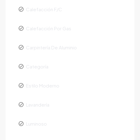
Calefacción F/C
Calefacción Por Gas
Carpintería De Aluminio
Categoría
Estilo Moderno
Lavandería
Luminoso