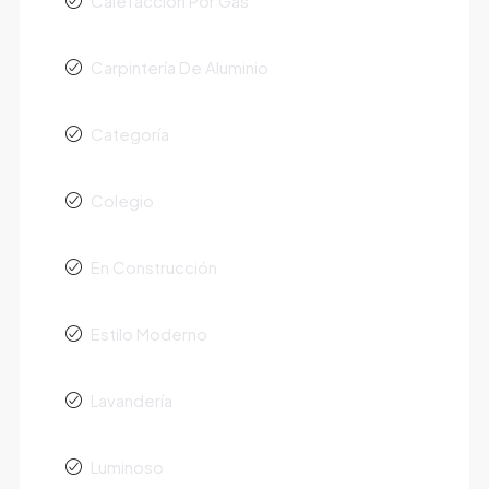
Calefacción Por Gas
Carpintería De Aluminio
Categoría
Colegio
En Construcción
Estilo Moderno
Lavandería
Luminoso