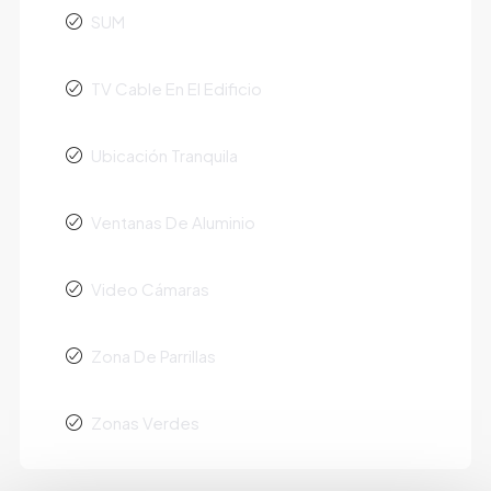
SUM
TV Cable En El Edificio
Ubicación Tranquila
Ventanas De Aluminio
Video Cámaras
Zona De Parrillas
Zonas Verdes