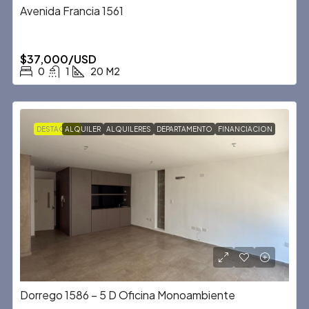
Avenida Francia 1561
$37,000/USD
0
1
20
M2
DESTACADA
ALQUILER
ALQUILERES
DEPARTAMENTO
FINANCIACION
Dorrego 1586 – 5 D Oficina Monoambiente