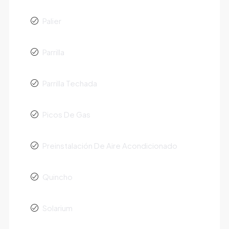
Palier
Parrilla
Parrilla Techada
Picos De Gas
Preinstalación De Aire Acondicionado
Quincho
Solarium