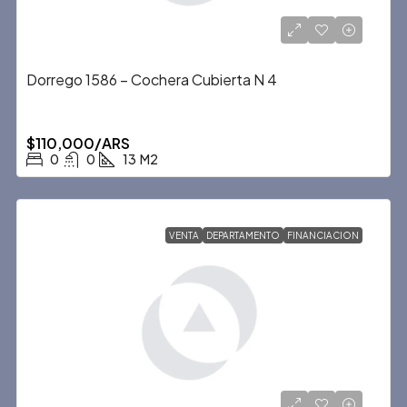
Dorrego 1586 – Cochera Cubierta N 4
$110,000/ARS
0
0
13
M2
VENTA
DEPARTAMENTO
FINANCIACION