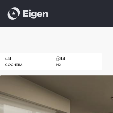
1
14
COCHERA
M2