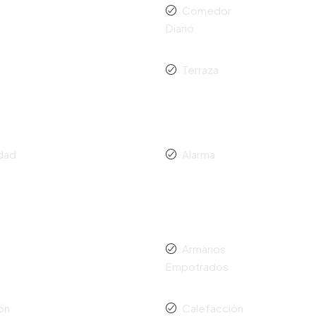
Comedor
Diario
Terraza
idad
Alarma
Armarios
Empotrados
ón
Calefacción