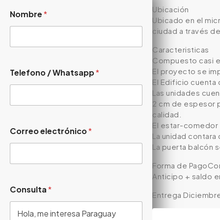
Ubicación
Nombre
*
Ubicado en el mic
ciudad a través d
Caracteristicas
Compuesto casi en
El proyecto se im
Telefono / Whatsapp
*
El Edificio cuenta
Las unidades cuen
2 cm de espesor pu
calidad.
El estar-comedor 
Correo electrónico
*
La unidad contara
La puerta balcón 
Forma de PagoCon
Anticipo + saldo e
Consulta
*
Entrega Diciembr