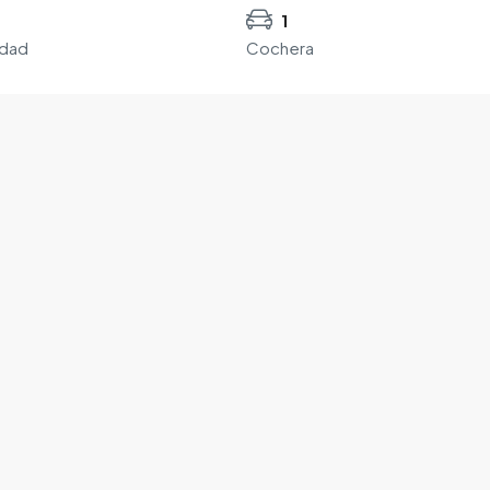
1
edad
Cochera