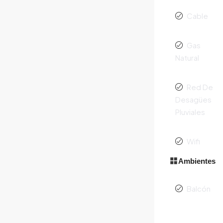
Cable
Gas
Natural
Red De
Desagües
Pluviales
Wifi
Ambientes
Balcón