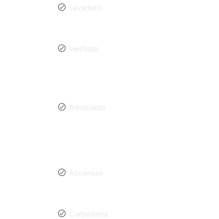
Lavadero
Vestidor
Amoblado
Ascensor
Carpintería