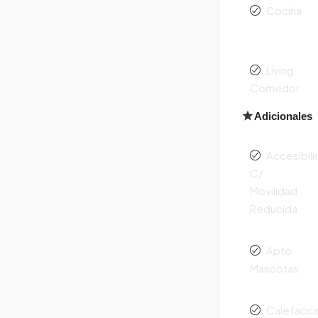
Cocina
Living
Comedor
Adicionales
Accesibil
C/
Movilidad
Reducida
Apto
Mascotas
Calefacci