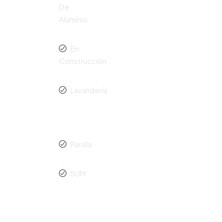
De
Aluminio
En
Construcción
Lavandería
Parrilla
SUM