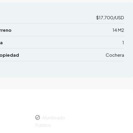
$17,700/USD
rreno
14 M2
a
1
ropiedad
Cochera
Alumbrado
Público