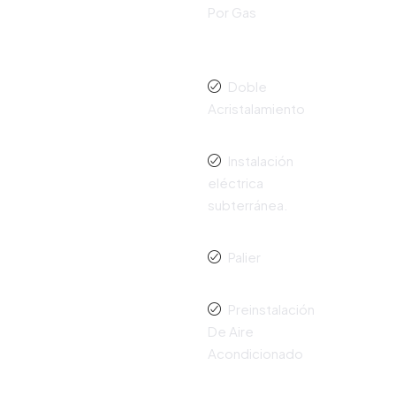
Por Gas
Doble
Acristalamiento
Instalación
eléctrica
subterránea.
Palier
Preinstalación
De Aire
Acondicionado