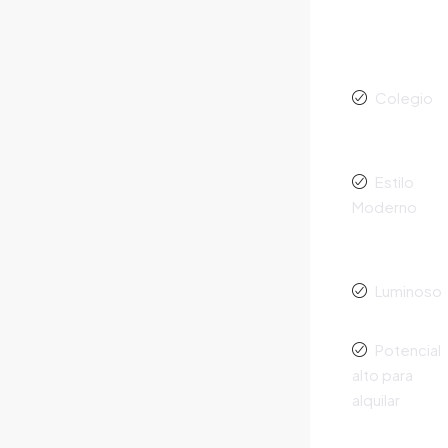
Colegio
Estilo
Moderno
Luminoso
Potencial
alto para
alquilar