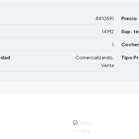
8410591
Precio
14 M2
Sup. te
1
Cocher
edad
Comercializando,
Tipo P
Venta
Agua
Potable