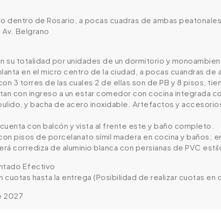
ro dentro de Rosario, a pocas cuadras de ambas peatonales 
e Av. Belgrano
 su totalidad por unidades de un dormitorio y monoambie
planta en el micro centro de la ciudad, a pocas cuandras de
 con 3 torres de las cuales 2 de ellas son de PB y 8 pisos, t
tan con ingreso a un estar comedor con cocina integrada 
lido, y bacha de acero inoxidable. Artefactos y accesorios
cuenta con balcón y vista al frente este y baño completo.
 con pisos de porcelanato símil madera en cocina y baños; e
será corrediza de aluminio blanca con persianas de PVC esti
tado Efectivo
n cuotas hasta la entrega (Posibilidad de realizar cuotas en
e 2027