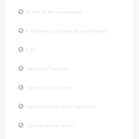
Potencial alto para alquilar
Preinstalación De Aire Acondicionado
SUM
Ubicación Tranquila
Ventanas De Aluminio
Ventanas Doble Acristalamiento
Zona apta para turismo