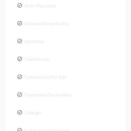
Apto Mascotas
Armarios Empotrados
Ascensor
Calefacción
Calefacción Por Gas
Carpintería De Aluminio
Colegio
Doble Acristalamiento