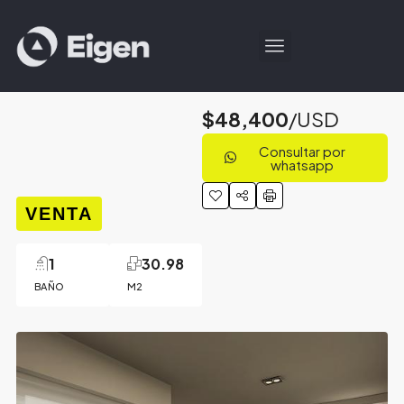
$48,400
/USD
Consultar por
whatsapp
VENTA
1
30.98
BAÑO
M2