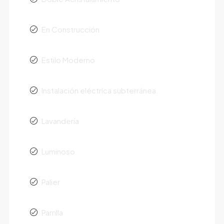
En Construcción
Estilo Moderno
Instalación eléctrica subterránea.
Lavandería
Luminoso
Palier
Parrilla