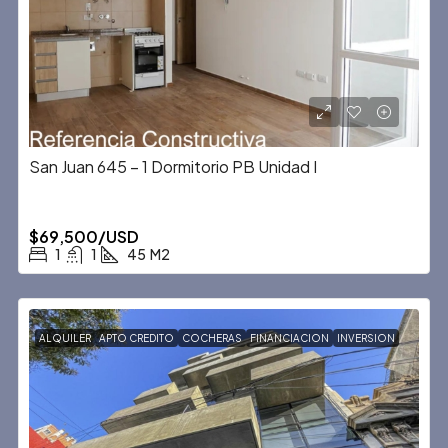
San Juan 645 – 1 Dormitorio PB Unidad I
$69,500/USD
1
1
45
M2
ALQUILER
APTO CREDITO
COCHERAS
FINANCIACION
INVERSION