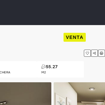
VENTA
1
55.27
CHERA
M2