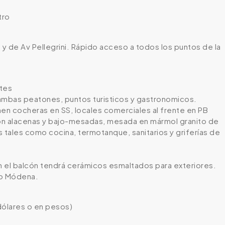
tro
y de Av Pellegrini. Rápido acceso a todos los puntos de la
ntes
 ambas peatones, puntos turisticos y gastronomicos.
ienen cocheras en SS, locales comerciales al frente en PB
con alacenas y bajo-mesadas, mesada en mármol granito de
 tales como cocina, termotanque, sanitarios y griferías de
n el balcón tendrá cerámicos esmaltados para exteriores.
lo Módena.
 dólares o en pesos)