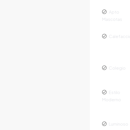
Apto
Mascotas
Calefacci
Colegio
Estilo
Moderno
Luminoso