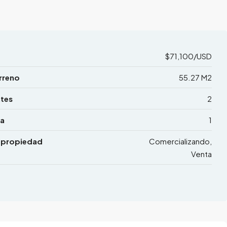
$71,100/USD
rreno
55.27 M2
tes
2
a
1
 propiedad
Comercializando,
Venta