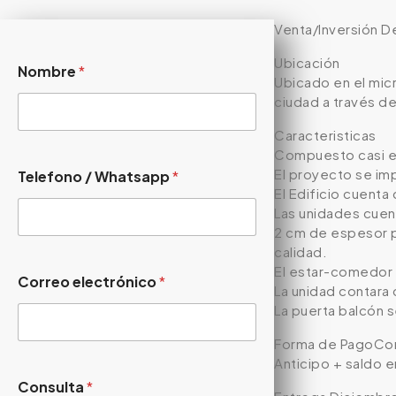
Venta/Inversión D
Ubicación
Nombre
*
Ubicado en el mic
ciudad a través d
Caracteristicas
Compuesto casi en
El proyecto se im
Telefono / Whatsapp
*
El Edificio cuenta
Las unidades cuen
2 cm de espesor pu
calidad.
El estar-comedor 
Correo electrónico
*
La unidad contara
La puerta balcón 
Forma de PagoCon
Anticipo + saldo e
Consulta
*