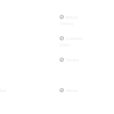
Balcón
Terraza
Comedor
Diario
Terraza
idad
Alarma