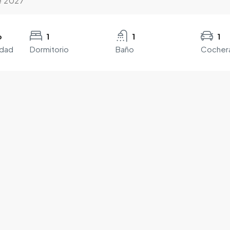
e 2027
o
1
1
1
edad
Dormitorio
Baño
Cocher