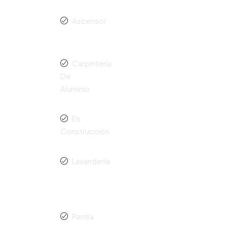
Ascensor
Carpintería
De
Aluminio
En
Construcción
Lavandería
Parrilla