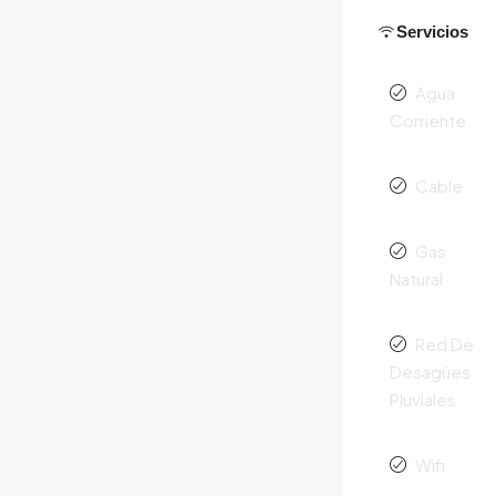
Servicios
Agua
Corriente
Cable
Gas
Natural
Red De
Desagües
Pluviales
Wifi