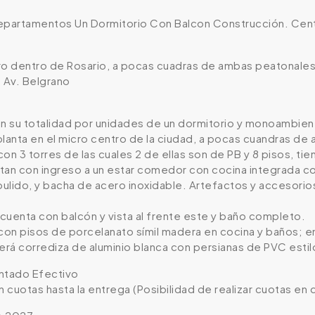
epartamentos Un Dormitorio Con Balcon Construcción. Cen
ro dentro de Rosario, a pocas cuadras de ambas peatonales 
e Av. Belgrano
 su totalidad por unidades de un dormitorio y monoambie
planta en el micro centro de la ciudad, a pocas cuandras de
 con 3 torres de las cuales 2 de ellas son de PB y 8 pisos, t
tan con ingreso a un estar comedor con cocina integrada 
lido, y bacha de acero inoxidable. Artefactos y accesorios
cuenta con balcón y vista al frente este y baño completo.
 con pisos de porcelanato símil madera en cocina y baños; e
será corrediza de aluminio blanca con persianas de PVC esti
tado Efectivo
n cuotas hasta la entrega (Posibilidad de realizar cuotas en