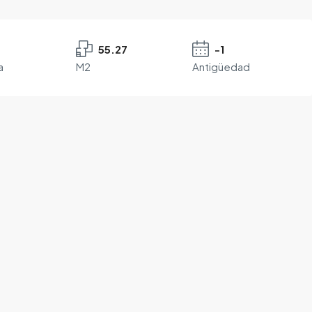
55.27
-1
a
M2
Antigüedad