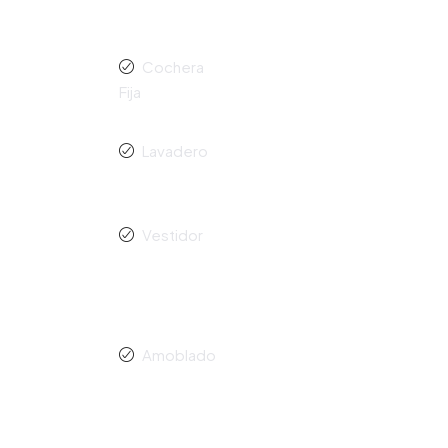
Cochera
Fija
Lavadero
Vestidor
Amoblado