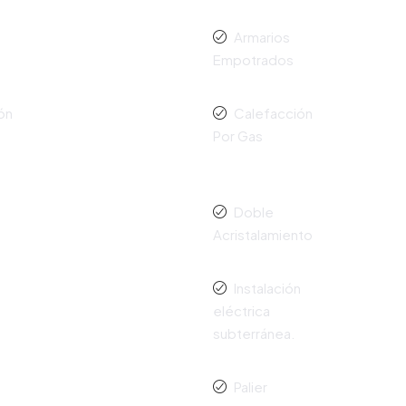
Armarios
Empotrados
ón
Calefacción
Por Gas
Doble
Acristalamiento
Instalación
eléctrica
subterránea.
Palier