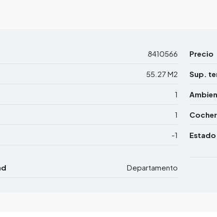
8410566
Precio
55.27 M2
Sup. te
1
Ambien
1
Cocher
-1
Estado
ad
Departamento