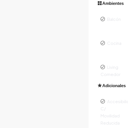
Ambientes
Balcón
Cocina
Living
Comedor
Adicionales
Accesibil
C/
Movilidad
Reducida