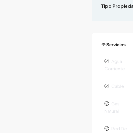
Tipo Propied
Servicios
Agua
Corriente
Cable
Gas
Natural
Red De