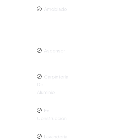
Amoblado
Ascensor
Carpintería
De
Aluminio
En
Construcción
Lavandería