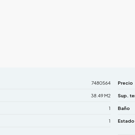
7480564
Precio
38.49 M2
Sup. te
1
Baño
1
Estado