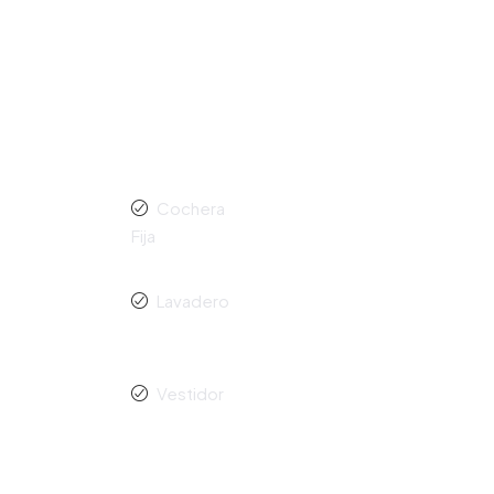
Cochera
Fija
Lavadero
Vestidor