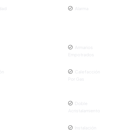
idad
Alarma
Armarios
Empotrados
ón
Calefacción
Por Gas
Doble
Acristalamiento
Instalación