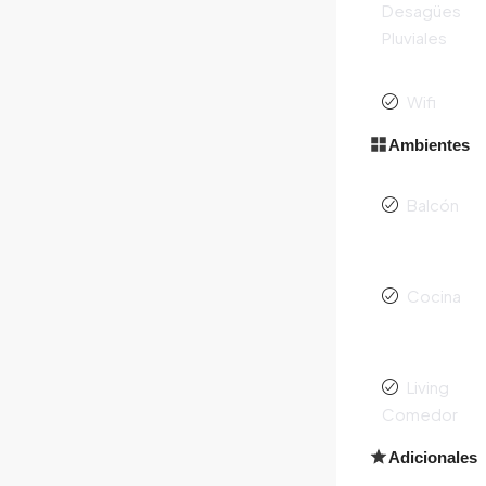
Desagües
Pluviales
Wifi
Ambientes
Balcón
Cocina
Living
Comedor
Adicionales