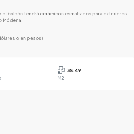
n el balcón tendrá cerámicos esmaltados para exteriores.
lo Módena.
 dólares o en pesos)
38.49
a
M2