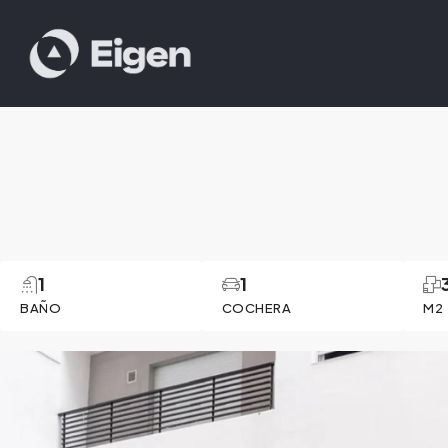
1
1
BAÑO
COCHERA
M2