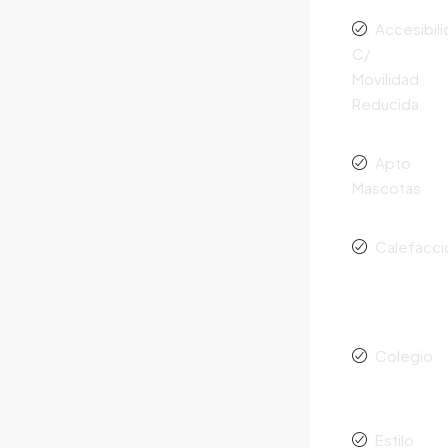
Accesibil
C/
Movilidad
Reducida
Apto
Mascotas
Calefacci
Colegio
Estilo