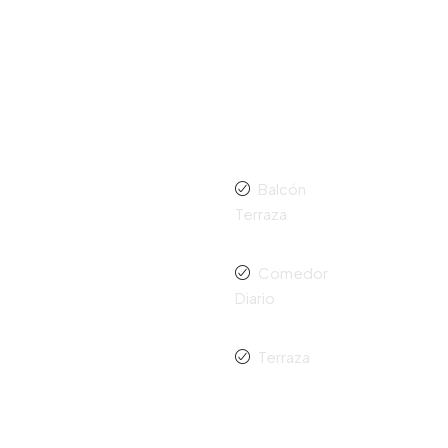
Balcón
Terraza
Comedor
Diario
Terraza