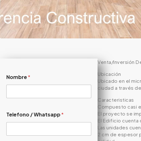
Venta/Inversión D
Ubicación
Nombre
*
Ubicado en el mic
ciudad a través de
Caracteristicas
Compuesto casi en
El proyecto se im
Telefono / Whatsapp
*
El Edificio cuenta
Las unidades cuen
2 cm de espesor pu