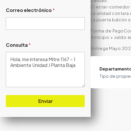
calidad.
El estar-comedor 
Correo electrónico
*
La unidad contara
La puerta balcón 
Forma de PagoCon
Anticipo + saldo e
Consulta
*
Entrega Mayo 20
Departament
Tipo de propi
Enviar