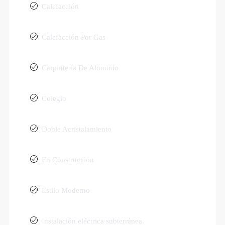
Calefacción
Calefacción Por Gas
Carpintería De Aluminio
Colegio
Doble Acristalamiento
En Construcción
Estilo Moderno
Instalación eléctrica subterránea.