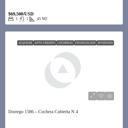
$69,500/USD
1
1
45
M2
ALQUILER
APTO CREDITO
COCHERAS
FINANCIACION
INVERSION
Dorrego 1586 – Cochera Cubierta N 4