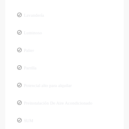
Lavandería
Luminoso
Palier
Parrilla
Potencial alto para alquilar
Preinstalación De Aire Acondicionado
SUM