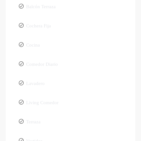
Balcón Terraza
Cochera Fija
Cocina
Comedor Diario
Lavadero
Living Comedor
Terraza
Vestidor