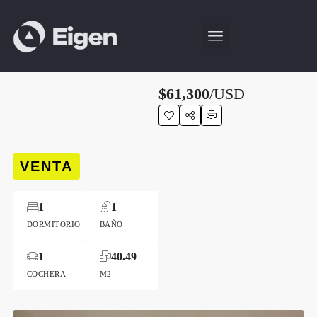
$61,300
/USD
VENTA
1
1
DORMITORIO
BAÑO
1
40.49
COCHERA
M2