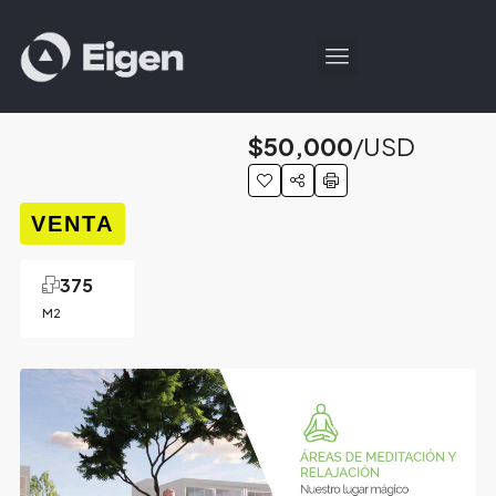
$50,000
/USD
VENTA
375
M2