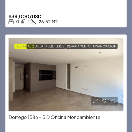
$38,000/USD
0
1
28.52
M2
DESTACADA
ALQUILER
ALQUILERES
DEPARTAMENTO
FINANCIACION
Dorrego 1586 – 5 D Oficina Monoambiente