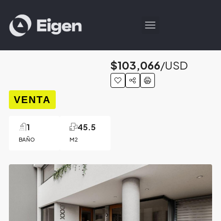
$103,066
/USD
VENTA
1
45.5
BAÑO
M2