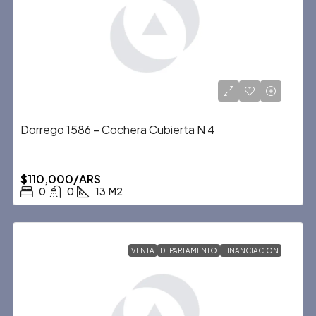
Dorrego 1586 – Cochera Cubierta N 4
$110,000/ARS
0
0
13
M2
VENTA
DEPARTAMENTO
FINANCIACION