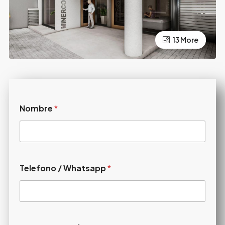
13 More
9 More
Nombre
*
Telefono / Whatsapp
*