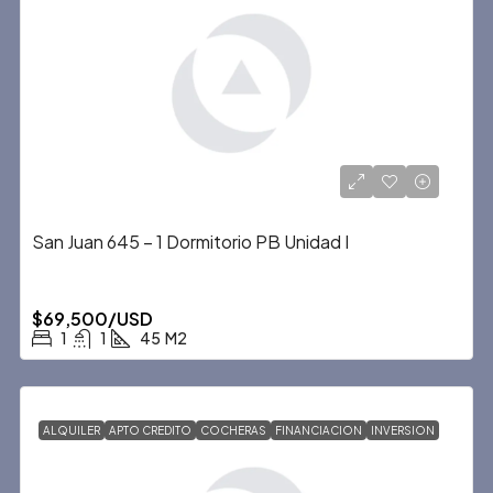
San Juan 645 – 1 Dormitorio PB Unidad I
$69,500/USD
1
1
45
M2
ALQUILER
APTO CREDITO
COCHERAS
FINANCIACION
INVERSION