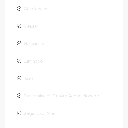
Calefacción
Celular
Garagistas
Luminoso
Palier
Preinstalación De Aire Acondicionado
Seguridad 24hs