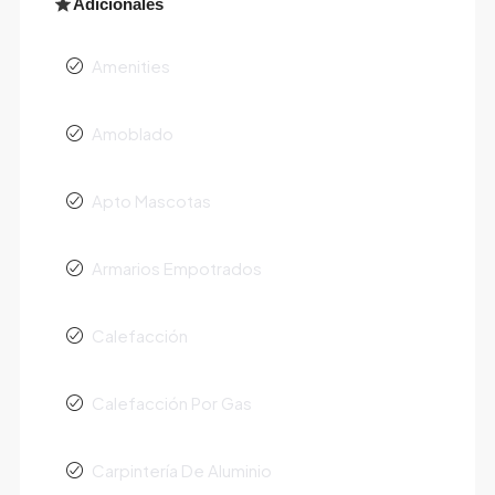
Adicionales
Amenities
Amoblado
Apto Mascotas
Armarios Empotrados
Calefacción
Calefacción Por Gas
Carpintería De Aluminio