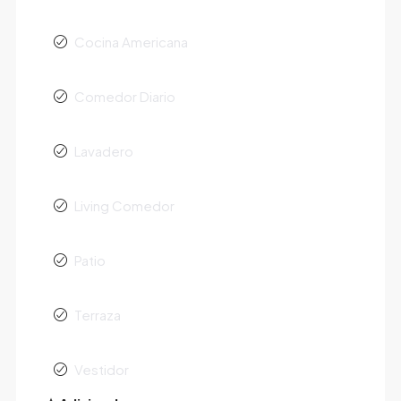
Cocina Americana
Comedor Diario
Lavadero
Living Comedor
Patio
Terraza
Vestidor