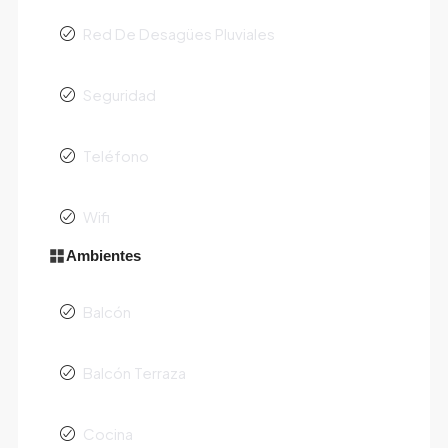
Red De Desagües Pluviales
Seguridad
Teléfono
Wifi
Ambientes
Balcón
Balcón Terraza
Cocina