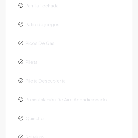
Parrilla Techada
Patio de juegos
Picos De Gas
Pileta
Pileta Descubierta
Preinstalación De Aire Acondicionado
Quincho
Solarium