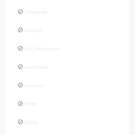
Categoría
Colegio
En Construcción
Lavandería
Luminoso
Palier
Parrilla