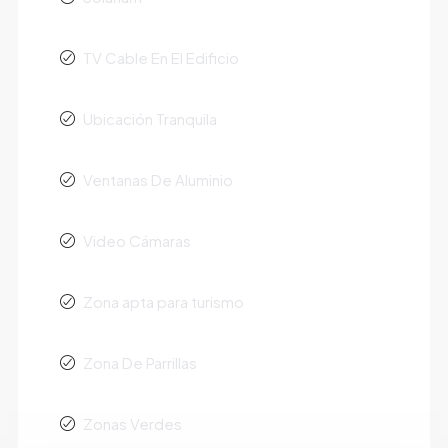
TV Cable En El Edificio
Ubicación Tranquila
Ventanas De Aluminio
Video Cámaras
Zona apta para turismo
Zona De Parrillas
Zonas Verdes