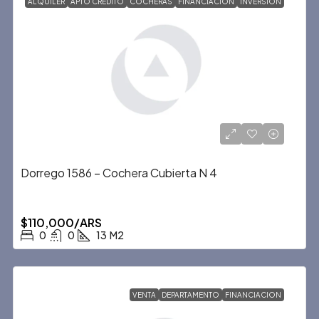
ALQUILER
APTO CREDITO
COCHERAS
FINANCIACION
INVERSION
Dorrego 1586 – Cochera Cubierta N 4
$110,000/ARS
0
0
13
M2
VENTA
DEPARTAMENTO
FINANCIACION