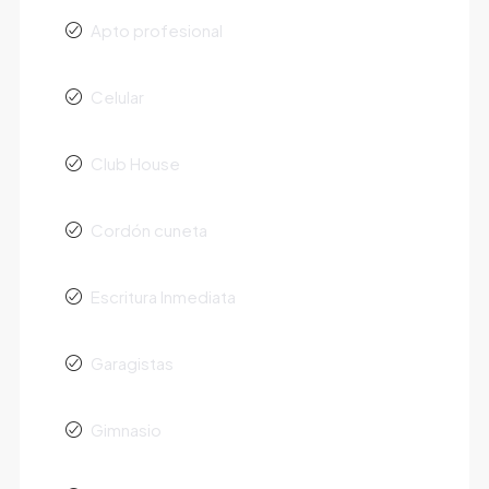
Apto profesional
Celular
Club House
Cordón cuneta
Escritura Inmediata
Garagistas
Gimnasio