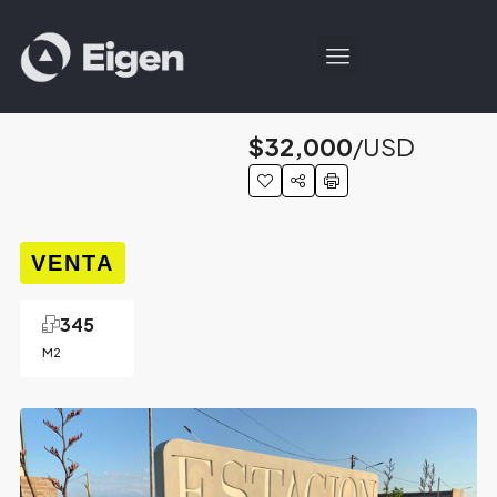
$32,000
/USD
VENTA
345
M2