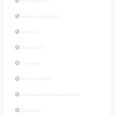
Apto Mascotas
Armarios Empotrados
Ascensor
Calefacción
Categoría
En Construcción
Instalación eléctrica subterránea.
Lavandería