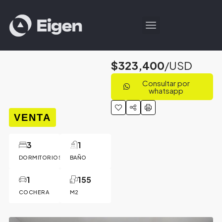
$323,400
/USD
Consultar por
whatsapp
VENTA
3
1
DORMITORIOS
BAÑO
1
155
COCHERA
M2