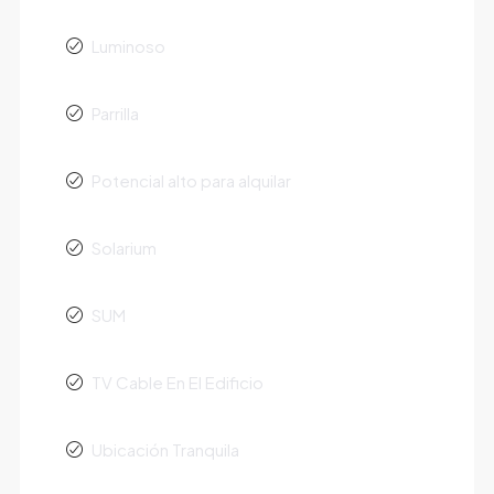
Luminoso
Parrilla
Potencial alto para alquilar
Solarium
SUM
TV Cable En El Edificio
Ubicación Tranquila