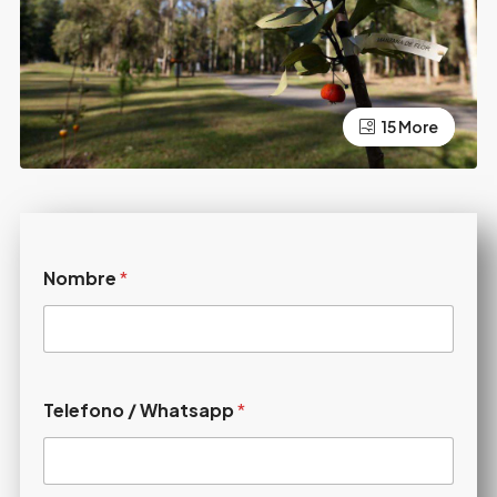
15 More
11 More
Nombre
*
Telefono / Whatsapp
*