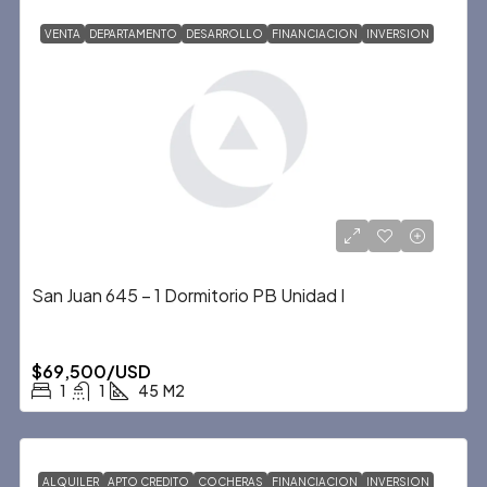
VENTA
DEPARTAMENTO
DESARROLLO
FINANCIACION
INVERSION
San Juan 645 – 1 Dormitorio PB Unidad I
$69,500/USD
1
1
45
M2
ALQUILER
APTO CREDITO
COCHERAS
FINANCIACION
INVERSION