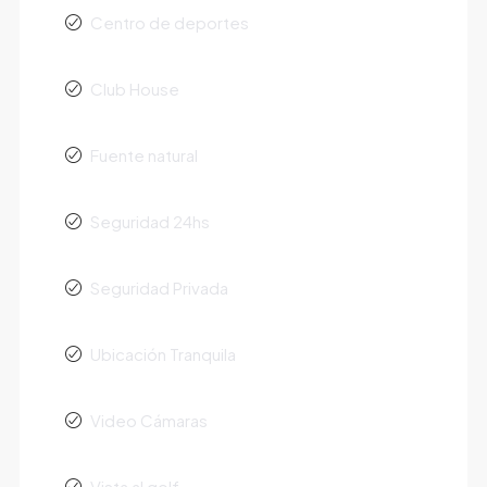
Centro de deportes
Club House
Fuente natural
Seguridad 24hs
Seguridad Privada
Ubicación Tranquila
Video Cámaras
Vista al golf