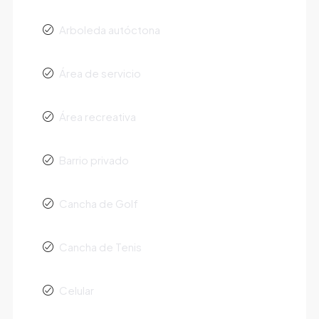
Arboleda autóctona
Área de servicio
Área recreativa
Barrio privado
Cancha de Golf
Cancha de Tenis
Celular