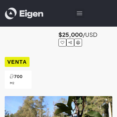
$25,000
/USD
VENTA
700
M2