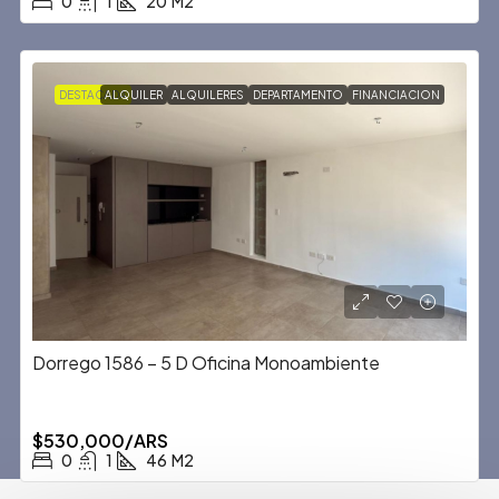
0
1
20
M2
DESTACADA
ALQUILER
ALQUILERES
DEPARTAMENTO
FINANCIACION
Dorrego 1586 – 5 D Oficina Monoambiente
$530,000/ARS
0
1
46
M2