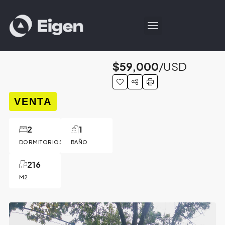
$59,000
/USD
VENTA
2
1
DORMITORIOS
BAÑO
216
M2