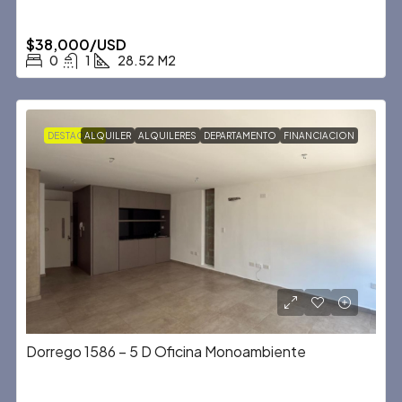
$38,000/USD
0
1
28.52
M2
DESTACADA
ALQUILER
ALQUILERES
DEPARTAMENTO
FINANCIACION
Dorrego 1586 – 5 D Oficina Monoambiente