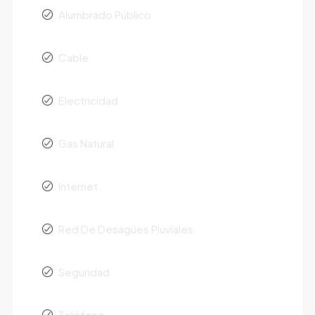
Alumbrado Público
Cable
Electricidad
Gas Natural
Internet
Red De Desagües Pluviales
Seguridad
Teléfono