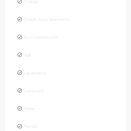
Celular
Doble Acristalamiento
En Construcción
Hall
Lavandería
Luminoso
Palier
Parrilla