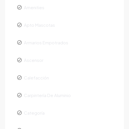
Amenities
Apto Mascotas
Armarios Empotrados
Ascensor
Calefacción
Carpintería De Aluminio
Categoría