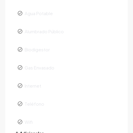
Agua Potable
Alumbrado Público
Biodigestor
Gas Envasado
Internet
Teléfono
Wifi