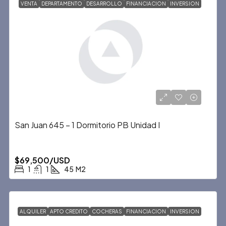
VENTA
DEPARTAMENTO
DESARROLLO
FINANCIACION
INVERSION
San Juan 645 – 1 Dormitorio PB Unidad I
$69,500/USD
1
1
45
M2
ALQUILER
APTO CREDITO
COCHERAS
FINANCIACION
INVERSION