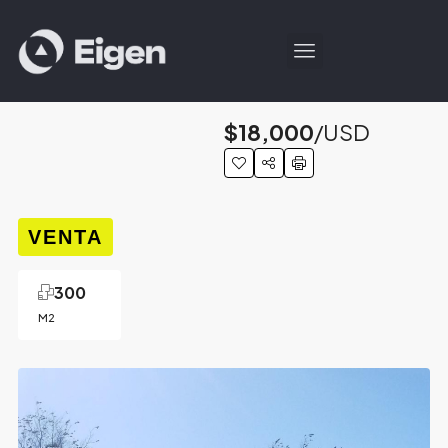
$18,000
/USD
VENTA
300
M2