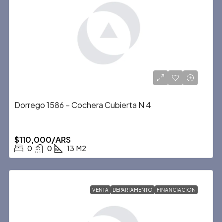
Dorrego 1586 – Cochera Cubierta N 4
$110,000/ARS
0
0
13
M2
VENTA
DEPARTAMENTO
FINANCIACION