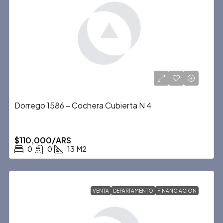
Dorrego 1586 – Cochera Cubierta N 4
$110,000/ARS
0
0
13
M2
VENTA
DEPARTAMENTO
FINANCIACION