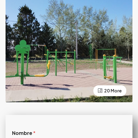
20 More
16 More
Nombre
*