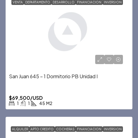
VENTA
DEPARTAMENTO
DESARROLLO
FINANCIACION
INVERSION
San Juan 645 – 1 Dormitorio PB Unidad I
$69,500/USD
1
1
45
M2
ALQUILER
APTO CREDITO
COCHERAS
FINANCIACION
INVERSION