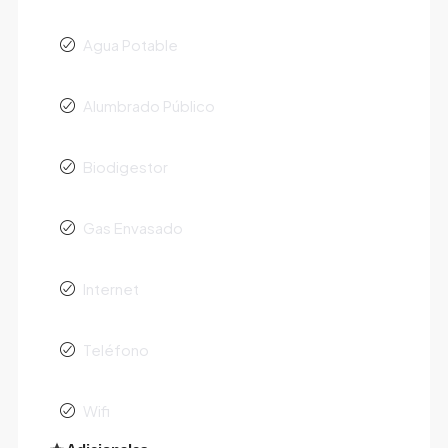
Agua Potable
Alumbrado Público
Biodigestor
Gas Envasado
Internet
Teléfono
Wifi