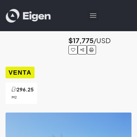
$17,775
/USD
VENTA
296.25
M2