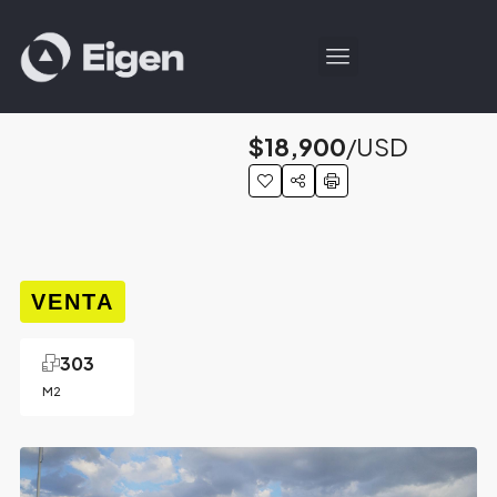
$18,900
/USD
VENTA
303
M2