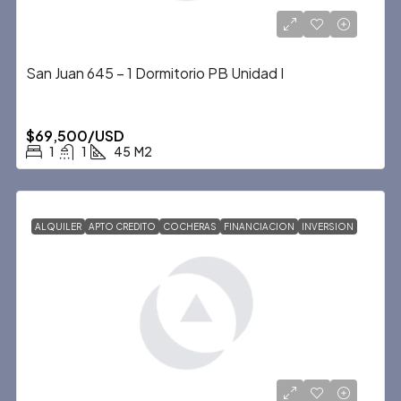
San Juan 645 – 1 Dormitorio PB Unidad I
$69,500/USD
1
1
45
M2
ALQUILER
APTO CREDITO
COCHERAS
FINANCIACION
INVERSION