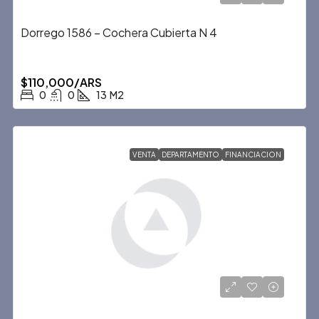
Dorrego 1586 – Cochera Cubierta N 4
$110,000/ARS
0
0
13
M2
VENTA
DEPARTAMENTO
FINANCIACION