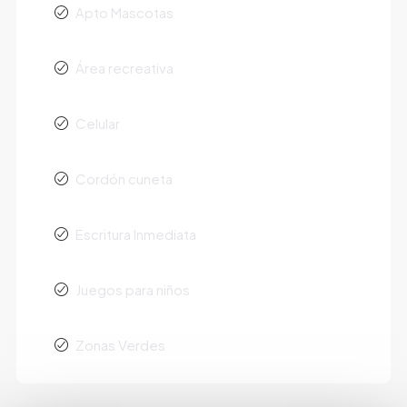
Apto Mascotas
Área recreativa
Celular
Cordón cuneta
Escritura Inmediata
Juegos para niños
Zonas Verdes