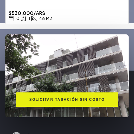
$530,000/ARS
0
1
46
M2
SOLICITAR TASACIÓN SIN COSTO