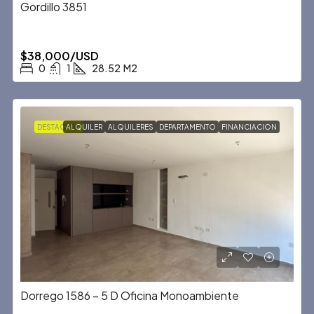
Gordillo 3851
$38,000/USD
0
1
28.52
M2
DESTACADA
ALQUILER
ALQUILERES
DEPARTAMENTO
FINANCIACION
Dorrego 1586 – 5 D Oficina Monoambiente