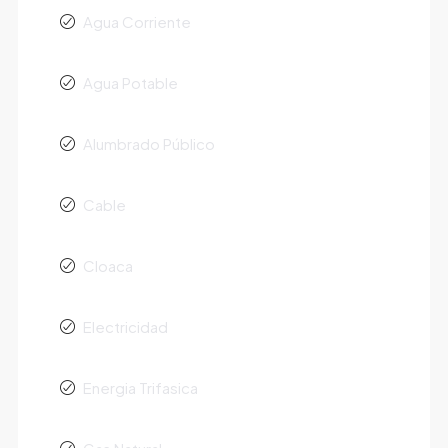
Agua Corriente
Agua Potable
Alumbrado Público
Cable
Cloaca
Electricidad
Energia Trifasica