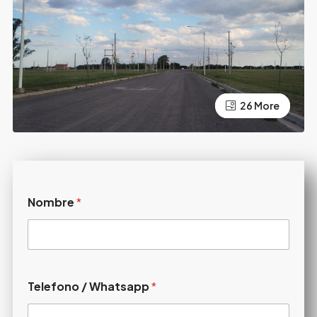
22 More
26 More
Nombre
*
Telefono / Whatsapp
*