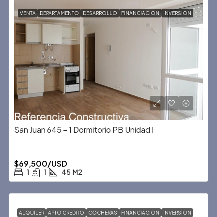
VENTA
DEPARTAMENTO
DESARROLLO
FINANCIACION
INVERSION
San Juan 645 – 1 Dormitorio PB Unidad I
$69,500/USD
1
1
45
M2
ALQUILER
APTO CREDITO
COCHERAS
FINANCIACION
INVERSION