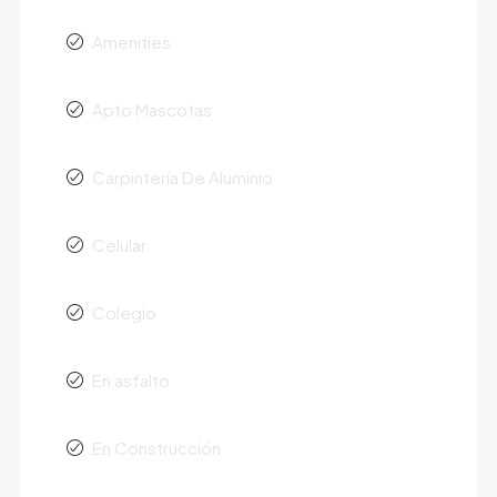
Amenities
Apto Mascotas
Carpintería De Aluminio
Celular
Colegio
En asfalto
En Construcción