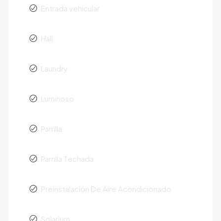
Entrada vehicular
Hall
Laundry
Luminoso
Parrilla
Parrilla Techada
Preinstalación De Aire Acondicionado
Solarium