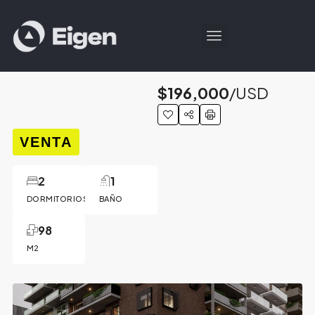
$196,000
/USD
VENTA
2
1
DORMITORIOS
BAÑO
98
M2