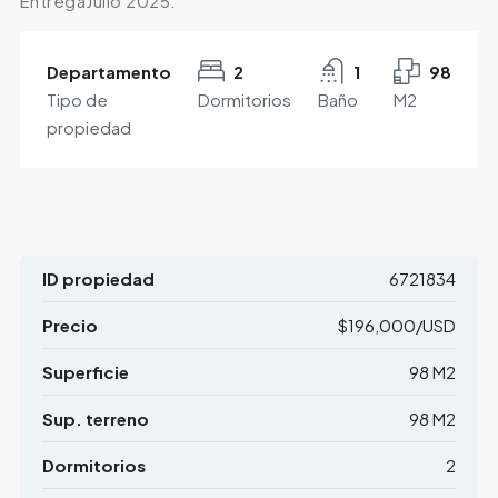
EntregaJulio 2025.
Departamento
2
1
98
Tipo de
Dormitorios
Baño
M2
propiedad
ID propiedad
6721834
Precio
$196,000/USD
Superficie
98 M2
Sup. terreno
98 M2
Dormitorios
2