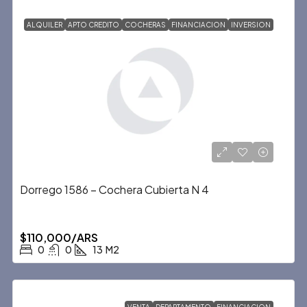
ALQUILER
APTO CREDITO
COCHERAS
FINANCIACION
INVERSION
Dorrego 1586 – Cochera Cubierta N 4
$110,000/ARS
0
0
13
M2