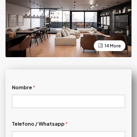
10 More
14 More
Nombre
*
Telefono / Whatsapp
*