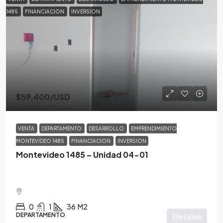
1485
FINANCIACION
INVERSION
$59,400
/USD
VENTA
DEPARTAMENTO
DESARROLLO
EMPRENDIMIENTO
MONTEVIDEO 1485
FINANCIACION
INVERSION
Montevideo 1485 – Unidad 04-01
0
1
36
M2
DEPARTAMENTO
Detalles