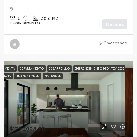
0
1
38.8
M2
DEPARTAMENTO
Detalles
2 meses ago
VENTA
DEPARTAMENTO
DESARROLLO
EMPRENDIMIENTO MONTEVIDEO
1485
FINANCIACION
INVERSION
$175,200
/USD