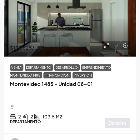
$191,625
/USD
VENTA
DEPARTAMENTO
DESARROLLO
EMPRENDIMIENTO
MONTEVIDEO 1485
FINANCIACION
INVERSION
Montevideo 1485 – Unidad 08-01
2
2
109.5
M2
DEPARTAMENTO
Detalles