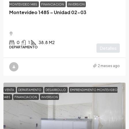
MONTEVIDEO 1485
FINANCIACION
INVERSION
Montevideo 1485 – Unidad 02-03
0
1
38.8
M2
DEPARTAMENTO
Detalles
2 meses ago
VENTA
DEPARTAMENTO
DESARROLLO
EMPRENDIMIENTO MONTEVIDEO
1485
FINANCIACION
INVERSION