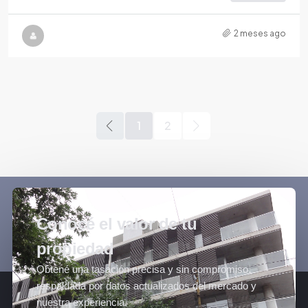
2 meses ago
1
2
Conocé el valor de tu
propiedad
Obtené una tasación precisa y sin compromiso,
respaldada por datos actualizados del mercado y
nuestra experiencia.