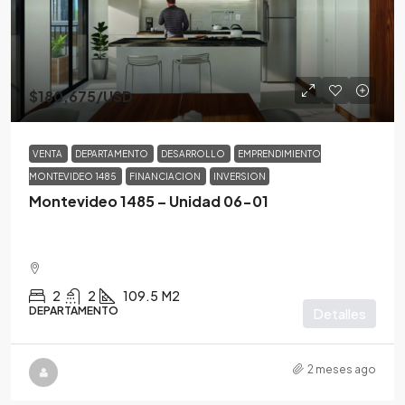
$180,675
/USD
VENTA
DEPARTAMENTO
DESARROLLO
EMPRENDIMIENTO
MONTEVIDEO 1485
FINANCIACION
INVERSION
Montevideo 1485 – Unidad 06-01
2
2
109.5
M2
DEPARTAMENTO
Detalles
2 meses ago