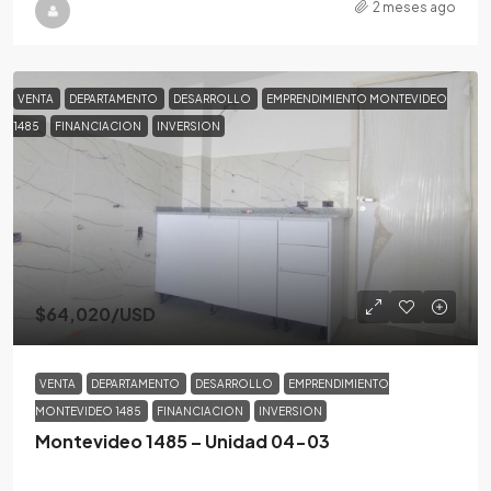
2 meses ago
VENTA
DEPARTAMENTO
DESARROLLO
EMPRENDIMIENTO MONTEVIDEO
1485
FINANCIACION
INVERSION
$64,020
/USD
VENTA
DEPARTAMENTO
DESARROLLO
EMPRENDIMIENTO
MONTEVIDEO 1485
FINANCIACION
INVERSION
Montevideo 1485 – Unidad 04-03