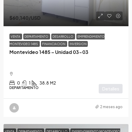
$60,140
/USD
VENTA
DEPARTAMENTO
DESARROLLO
EMPRENDIMIENTO
MONTEVIDEO 1485
FINANCIACION
INVERSION
Montevideo 1485 – Unidad 03-03
0
1
38.8
M2
DEPARTAMENTO
Detalles
2 meses ago
VENTA
DEPARTAMENTO
DESARROLLO
EMPRENDIMIENTO MONTEVIDEO