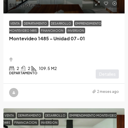
$186,150
/USD
VENTA
DEPARTAMENTO
DESARROLLO
EMPRENDIMIENTO
MONTEVIDEO 1485
FINANCIACION
INVERSION
Montevideo 1485 – Unidad 07-01
2
2
109.5
M2
DEPARTAMENTO
Detalles
2 meses ago
VENTA
DEPARTAMENTO
DESARROLLO
EMPRENDIMIENTO MONTEVIDEO
1485
FINANCIACION
INVERSION