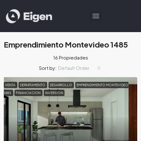
Emprendimiento Montevideo 1485
16 Propiedades
Default Order
Sort by:
VENTA
DEPARTAMENTO
DESARROLLO
EMPRENDIMIENTO MONTEVIDEO
1485
FINANCIACION
INVERSION