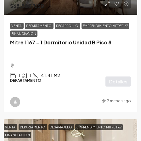
$68,500
/USD
VENTA
DEPARTAMENTO
DESARROLLO
EMPRENDIMIENTO MITRE 1167
FINANCIACION
Mitre 1167 – 1 Dormitorio Unidad B Piso 8
1
1
41.41
M2
DEPARTAMENTO
Detalles
2 meses ago
VENTA
DEPARTAMENTO
DESARROLLO
EMPRENDIMIENTO MITRE 1167
FINANCIACION