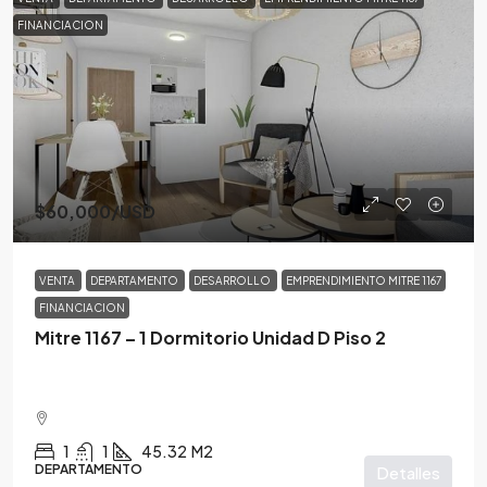
FINANCIACION
$60,000
/USD
VENTA
DEPARTAMENTO
DESARROLLO
EMPRENDIMIENTO MITRE 1167
FINANCIACION
Mitre 1167 – 1 Dormitorio Unidad D Piso 2
1
1
45.32
M2
DEPARTAMENTO
Detalles