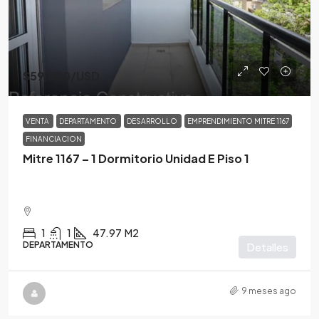
$59,500
/USD
VENTA
DEPARTAMENTO
DESARROLLO
EMPRENDIMIENTO MITRE 1167
FINANCIACION
Mitre 1167 – 1 Dormitorio Unidad E Piso 1
1
1
47.97
M2
DEPARTAMENTO
Detalles
9 meses ago