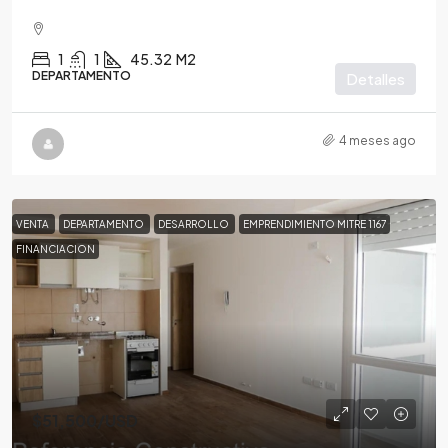
1
1
45.32
M2
DEPARTAMENTO
Detalles
4 meses ago
VENTA
DEPARTAMENTO
DESARROLLO
EMPRENDIMIENTO MITRE 1167
FINANCIACION
$51,500
/USD