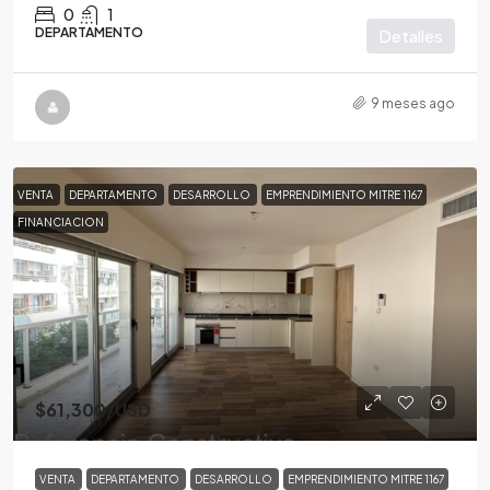
0
1
DEPARTAMENTO
Detalles
9 meses ago
VENTA
DEPARTAMENTO
DESARROLLO
EMPRENDIMIENTO MITRE 1167
FINANCIACION
$61,300
/USD
VENTA
DEPARTAMENTO
DESARROLLO
EMPRENDIMIENTO MITRE 1167