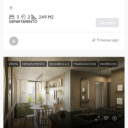
3
2
249
M2
DEPARTAMENTO
Detalles
9 meses ago
VENTA
DEPARTAMENTO
DESARROLLO
FINANCIACION
INVERSION
$87,300
/USD