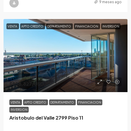
9 meses ago
VENTA
APTO CREDITO
DEPARTAMENTO
FINANCIACION
INVERSION
$808,827
/USD
VENTA
APTO CREDITO
DEPARTAMENTO
FINANCIACION
INVERSION
Aristobulo del Valle 2799 Piso 11