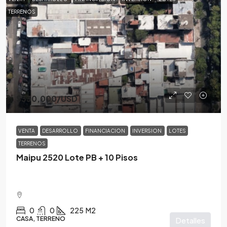
TERRENOS
$330,000
/USD
VENTA
DESARROLLO
FINANCIACION
INVERSION
LOTES
TERRENOS
Maipu 2520 Lote PB + 10 Pisos
0
0
225
M2
CASA, TERRENO
Detalles