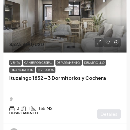
$323,400
/USD
VENTA
CANJE POR CEREAL
DEPARTAMENTO
DESARROLLO
FINANCIACION
INVERSION
Ituzaingo 1852 – 3 Dormitorios y Cochera
3
1
155
M2
DEPARTAMENTO
Detalles