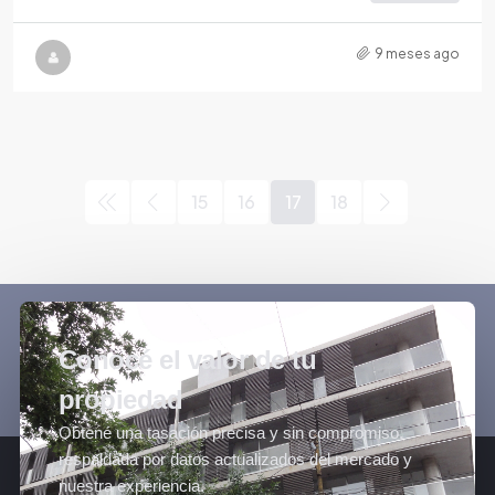
9 meses ago
15
16
17
18
Conocé el valor de tu
propiedad
Obtené una tasación precisa y sin compromiso,
respaldada por datos actualizados del mercado y
nuestra experiencia.