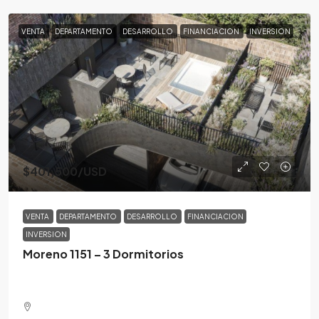
VENTA
DEPARTAMENTO
DESARROLLO
FINANCIACION
INVERSION
$401,500
/USD
VENTA
DEPARTAMENTO
DESARROLLO
FINANCIACION
INVERSION
Moreno 1151 – 3 Dormitorios