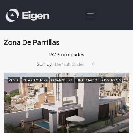
Zona De Parrillas
162 Propiedades
Default Order
Sort by:
VENTA
DEPARTAMENTO
DESARROLLO
FINANCIACION
INVERSION