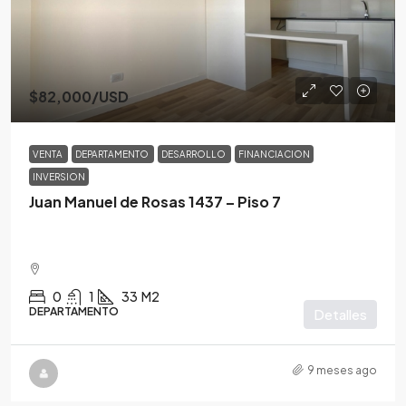
$82,000
/USD
VENTA
DEPARTAMENTO
DESARROLLO
FINANCIACION
INVERSION
Juan Manuel de Rosas 1437 – Piso 7
0
1
33
M2
DEPARTAMENTO
Detalles
9 meses ago