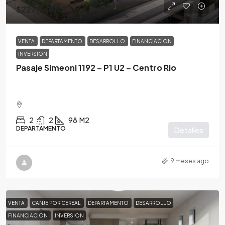
$227,568
/USD
VENTA
DEPARTAMENTO
DESARROLLO
FINANCIACION
INVERSION
Pasaje Simeoni 1192 – P1 U2 – Centro Rio
2
2
98
M2
DEPARTAMENTO
Detalles
9 meses ago
VENTA
CANJE POR CEREAL
DEPARTAMENTO
DESARROLLO
FINANCIACION
INVERSION