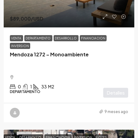
$89,000
/USD
VENTA
DEPARTAMENTO
DESARROLLO
FINANCIACION
INVERSION
Mendoza 1272 – Monoambiente
0
1
33
M2
DEPARTAMENTO
Detalles
9 meses ago
VENTA
DESARROLLO
FINANCIACION
INVERSION
LOTES