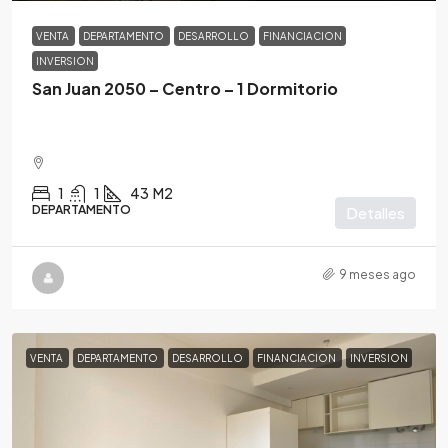
VENTA
DEPARTAMENTO
DESARROLLO
FINANCIACION
INVERSION
San Juan 2050 – Centro – 1 Dormitorio
1
1
43
M2
DEPARTAMENTO
Detalles
9 meses ago
VENTA
DEPARTAMENTO
DESARROLLO
FINANCIACION
INVERSION