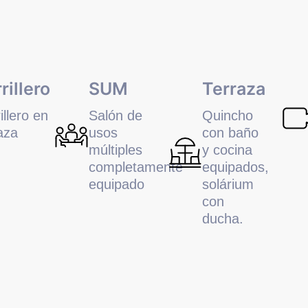
rillero
SUM
Terraza
illero en
Salón de
Quincho
aza
usos
con baño
múltiples
y cocina
completamente
equipados,
equipado
solárium
con
ducha.