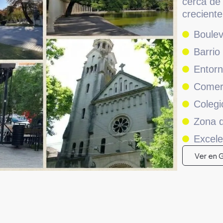
cerca de 
creciente
Boule
Barrio
Entorn
Comerc
Colegi
Zona d
Excele
Ver en 