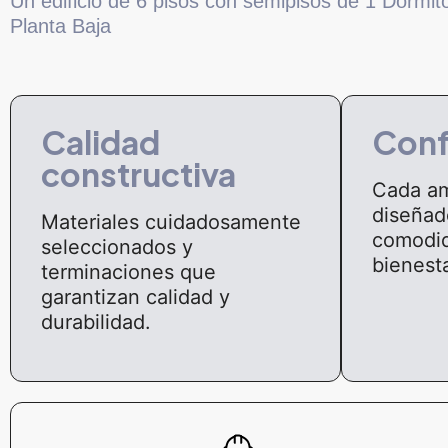
Un edificio de 6 pisos con semipisos de 1 Dormito
Planta Baja
Calidad
Conf
constructiva
Cada am
diseñad
Materiales cuidadosamente
comodid
seleccionados y
bienesta
terminaciones que
garantizan calidad y
durabilidad.