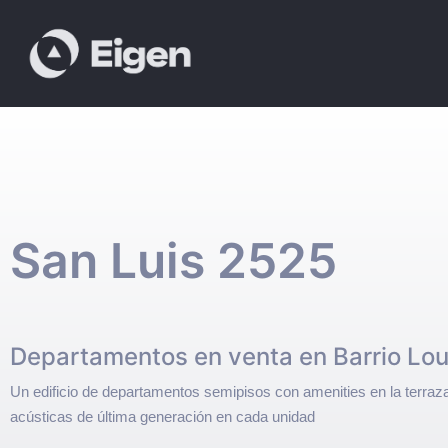
San Luis 2525
Departamentos en venta en Barrio Lou
Un edificio de departamentos semipisos con amenities en la terraz
acústicas de última generación en cada unidad