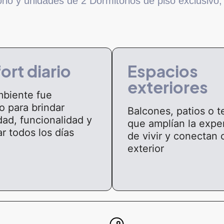
rio y unidades de 2 Dormitorios de piso exclusivo, 
ort diario
Espacios
exteriores
biente fue
o para brindar
Balcones, patios o t
ad, funcionalidad y
que amplían la expe
r todos los días
de vivir y conectan 
exterior