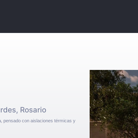
rdes, Rosario
a, pensado con aislaciones térmicas y