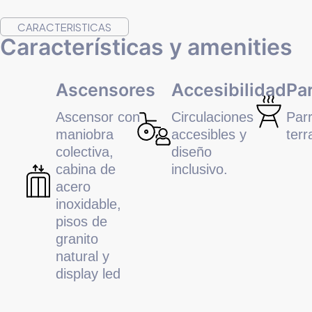
CARACTERISTICAS
Características y amenities
Ascensores
Accesibilidad
Par
Ascensor con
Circulaciones
Parr
maniobra
accesibles y
terr
colectiva,
diseño
cabina de
inclusivo.
acero
inoxidable,
pisos de
granito
natural y
display led