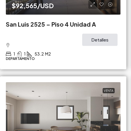
$92,565
/USD
San Luis 2525 – Piso 4 Unidad A
Detalles
1
1
53.2
M2
DEPARTAMENTO
VENTA