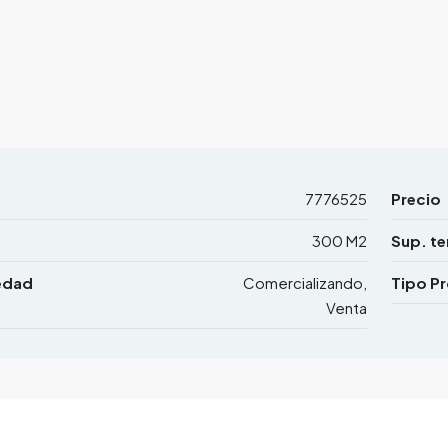
7776525
Precio
300 M2
Sup. te
edad
Comercializando,
Tipo P
Venta