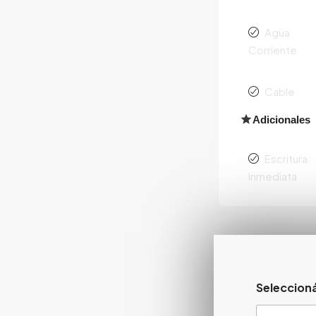
Agua
Corriente
Cable
Adicionales
Escritura
Inmediata
Seleccioná