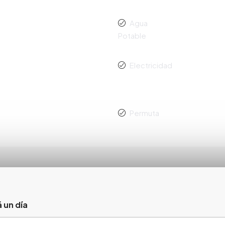
Agua
Potable
Electricidad
Permuta
 un día