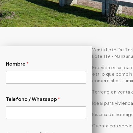
Venta Lote De Terr
Lote 119 - Manzana
Nombre
*
Ecovida es un barr
estilo que combina
comerciales. Ilum
Terreno en venta 
Telefono / Whatsapp
*
Ideal para vivien
Piscina de hormigó
Cuenta con servici