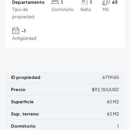
Departamento
1
1
63
Tipo de
Dormitorio
Baño
M2
propiedad
-1
Antigüedad
ID propiedad
6719165
Precio
$92,150/USD
Superficie
63 M2
Sup. terreno
63 M2
Dormitorio
1