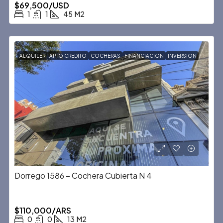
$69,500/USD
1
1
45
M2
ALQUILER
APTO CREDITO
COCHERAS
FINANCIACION
INVERSION
Dorrego 1586 – Cochera Cubierta N 4
$110,000/ARS
0
0
13
M2