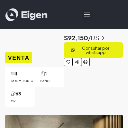
$92,150
/USD
Consultar por
whatsapp
VENTA
1
1
DORMITORIO
BAÑO
63
M2