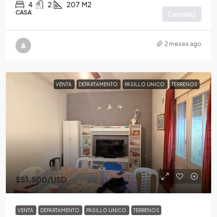
4
2
207
M2
CASA
Detalles
2 meses ago
VENTA
DEPARTAMENTO
PASILLO UNICO
TERRENOS
$51,500
/USD
VENTA
DEPARTAMENTO
PASILLO UNICO
TERRENOS