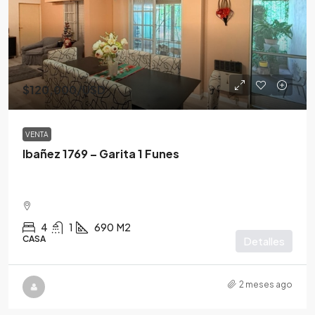
$120,000
/USD
VENTA
Ibañez 1769 – Garita 1 Funes
4
1
690
M2
CASA
Detalles
2 meses ago