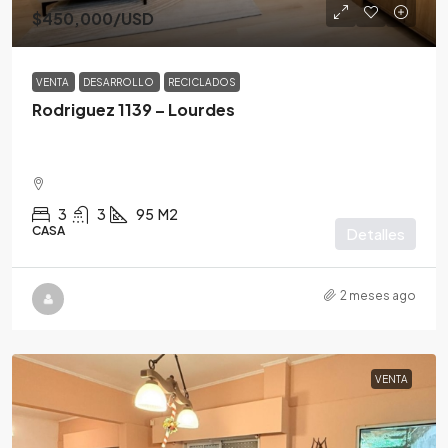
$450,000
/USD
VENTA
DESARROLLO
RECICLADOS
Rodriguez 1139 – Lourdes
3
3
95
M2
CASA
Detalles
2 meses ago
VENTA