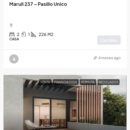
Marull 237 – Pasillo Unico
2
1
226
M2
CASA
Detalles
4 meses ago
VENTA
FINANCIACION
PERMUTA
RECICLADOS