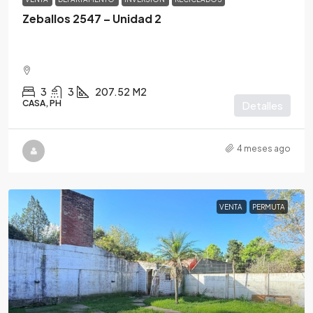
Zeballos 2547 – Unidad 2
3
3
207.52
M2
CASA, PH
Detalles
4 meses ago
VENTA
PERMUTA