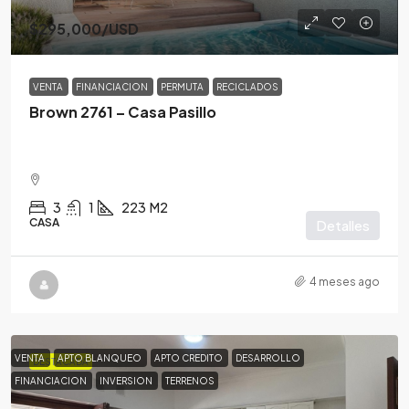
$295,000
/USD
VENTA
FINANCIACION
PERMUTA
RECICLADOS
Brown 2761 – Casa Pasillo
3
1
223
M2
CASA
Detalles
4 meses ago
VENTA
APTO BLANQUEO
APTO CREDITO
DESARROLLO
DESTACADA
FINANCIACION
INVERSION
TERRENOS