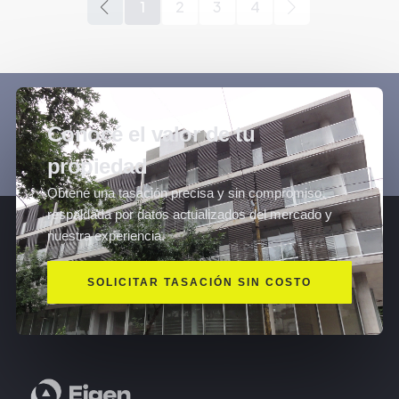
1
2
3
4
Conocé el valor de tu
propiedad
Obtené una tasación precisa y sin compromiso,
respaldada por datos actualizados del mercado y
nuestra experiencia.
SOLICITAR TASACIÓN SIN COSTO