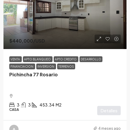
$440,000
/USD
VENTA
APTO BLANQUEO
APTO CREDITO
DESARROLLO
FINANCIACION
INVERSION
TERRENOS
Pichincha 77 Rosario
3
3
453.34
M2
CASA
Detalles
4 meses ago