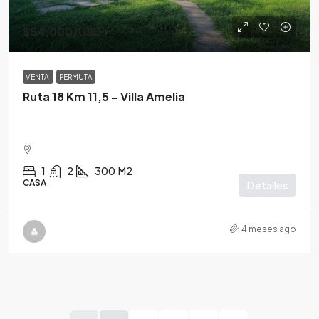
$54,000
/USD
VENTA
PERMUTA
Ruta 18 Km 11,5 – Villa Amelia
1
2
300
M2
CASA
Detalles
4 meses ago