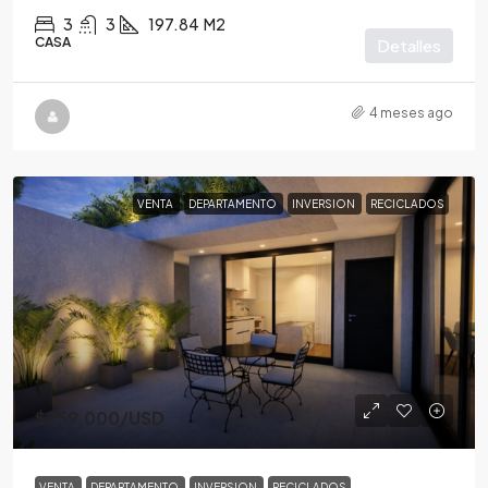
3
3
197.84
M2
CASA
Detalles
4 meses ago
VENTA
DEPARTAMENTO
INVERSION
RECICLADOS
$259,000
/USD
VENTA
DEPARTAMENTO
INVERSION
RECICLADOS