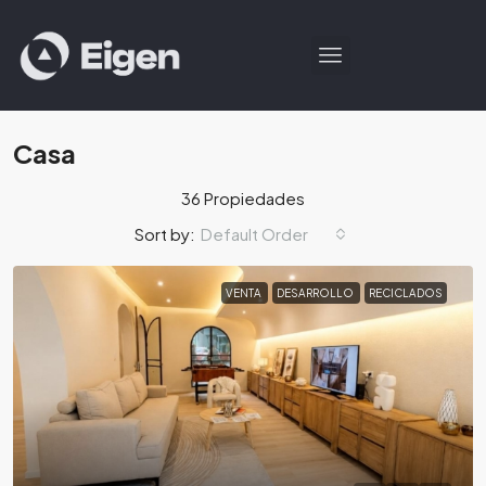
Casa
36 Propiedades
Default Order
Sort by:
VENTA
DESARROLLO
RECICLADOS