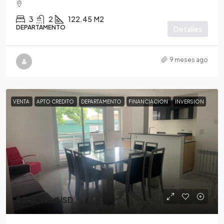
3
2
122.45
M2
DEPARTAMENTO
Detalles
9 meses ago
VENTA
APTO CREDITO
DEPARTAMENTO
FINANCIACION
INVERSION
$243,915
/USD