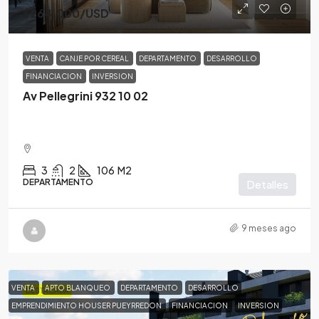
$264,000
/USD
VENTA
CANJE POR CEREAL
DEPARTAMENTO
DESARROLLO
FINANCIACION
INVERSION
Av Pellegrini 932 10 02
3
2
106
M2
DEPARTAMENTO
Detalles
9 meses ago
VENTA
APTO BLANQUEO
DEPARTAMENTO
DESARROLLO
DESTACADA
EMPRENDIMIENTO HOUSER PUEYRREDON
FINANCIACION
INVERSION