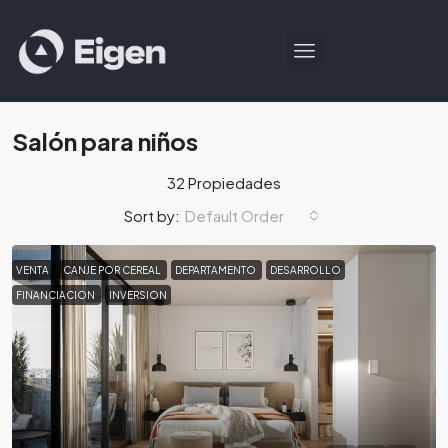
Salón para niños
32 Propiedades
Default Order
Sort by:
VENTA
CANJE POR CEREAL
DEPARTAMENTO
DESARROLLO
FINANCIACION
INVERSION