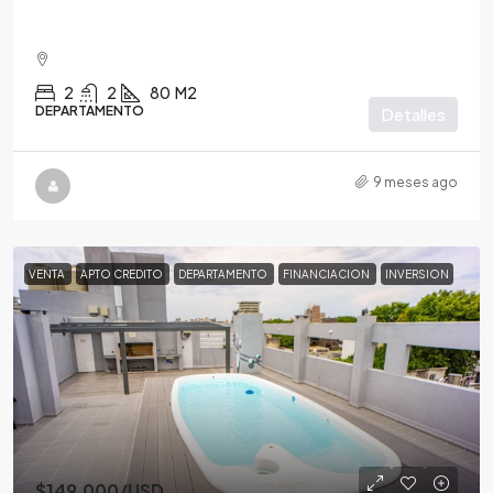
2
2
80
M2
DEPARTAMENTO
Detalles
9 meses ago
VENTA
APTO CREDITO
DEPARTAMENTO
FINANCIACION
INVERSION
$149,000
/USD