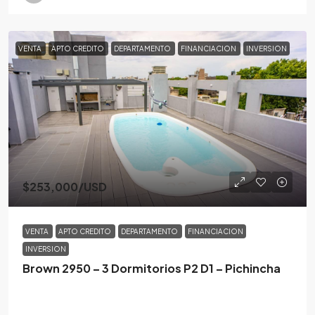
VENTA
APTO CREDITO
DEPARTAMENTO
FINANCIACION
INVERSION
$253,000
/USD
VENTA
APTO CREDITO
DEPARTAMENTO
FINANCIACION
INVERSION
Brown 2950 – 3 Dormitorios P2 D1 – Pichincha