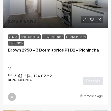
$243,915
/USD
VENTA
APTO CREDITO
DEPARTAMENTO
FINANCIACION
INVERSION
Brown 2950 – 3 Dormitorios P1 D2 – Pichincha
3
2
124.02
M2
DEPARTAMENTO
Detalles
9 meses ago