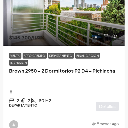
$145,700
/USD
VENTA
APTO CREDITO
DEPARTAMENTO
FINANCIACION
INVERSION
Brown 2950 – 2 Dormitorios P2 D4 – Pichincha
2
2
80
M2
DEPARTAMENTO
Detalles
9 meses ago