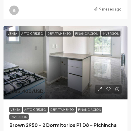
9 meses ago
VENTA
APTO CREDITO
DEPARTAMENTO
FINANCIACION
INVERSION
$155,400
/USD
VENTA
APTO CREDITO
DEPARTAMENTO
FINANCIACION
INVERSION
Brown 2950 – 2 Dormitorios P1 D8 – Pichincha