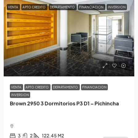
VENTA
APTO CREDITO
DEPARTAMENTO
FINANCIACION
INVERSION
$261,030
/USD
VENTA
APTO CREDITO
DEPARTAMENTO
FINANCIACION
INVERSION
Brown 2950 3 Dormitorios P3 D1 – Pichincha
3
2
122.45
M2