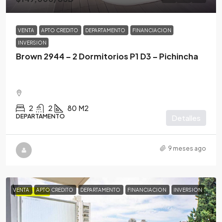
VENTA
APTO CREDITO
DEPARTAMENTO
FINANCIACION
INVERSION
Brown 2944 – 2 Dormitorios P1 D3 – Pichincha
2
2
80
M2
DEPARTAMENTO
Detalles
9 meses ago
VENTA
APTO CREDITO
DEPARTAMENTO
FINANCIACION
INVERSION
DESTACADA