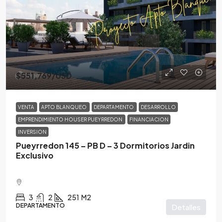
$551,769
/USD
VENTA
APTO BLANQUEO
DEPARTAMENTO
DESARROLLO
EMPRENDIMIENTO HOUSER PUEYRREDON
FINANCIACION
INVERSION
Pueyrredon 145 – PB D – 3 Dormitorios Jardin
Exclusivo
3
2
251
M2
DEPARTAMENTO
Detalles