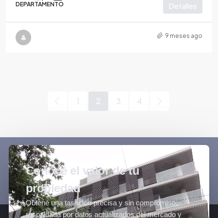
DEPARTAMENTO
Detalles
9 meses ago
1
2
3
4
Conocé el valor de tu
propiedad
Obtené una tasación precisa y sin compromiso,
respaldada por datos actualizados del mercado y