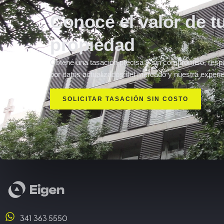
Conocé el valor de t
propiedad
Obtené una tasación precisa y sin compromiso, resp
por datos actualizados del mercado y nuestra experie
SOLICITAR TASACIÓN SIN COSTO
341 363 5550