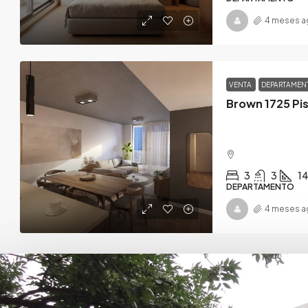
4 meses a
VENTA
DEPARTAME
Brown 1725 Pis
3
3
1
DEPARTAMENTO
4 meses a