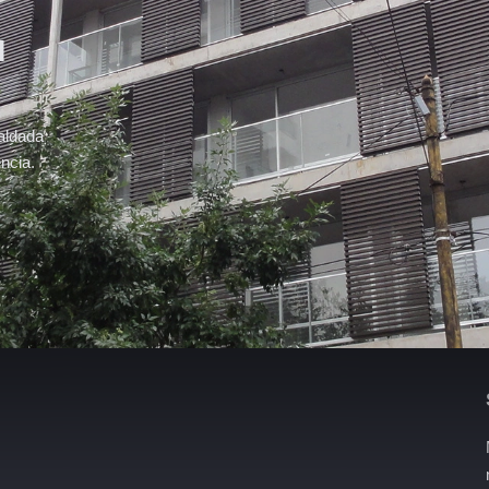
u
aldada
ncia.