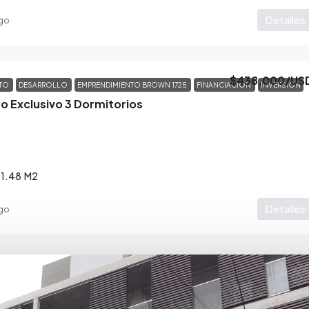
Detalles
go
$438,000
/US
NTO
DESARROLLO
EMPRENDIMIENTO BROWN 1725
FINANCIACION
INVERSION
o Exclusivo 3 Dormitorios
41.48
M2
Detalles
go