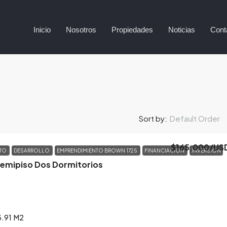
Inicio
Nosotros
Propiedades
Noticias
Cont
5
Default Order
Sort by:
$165,000
/US
NTO
DESARROLLO
EMPRENDIMIENTO BROWN 1725
FINANCIACION
INVERSION
Semipiso Dos Dormitorios
3.91
M2