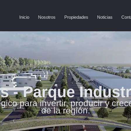
Inicio
Nosotros
Propiedades
Noticias
Cont
ls - Parque Industr
égico para invertir, producir y cr
de la región.