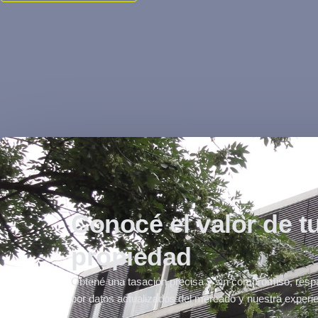
Conocé el valor de t
propiedad
Obtené una tasación precisa y sin compromiso, resp
por datos actualizados del mercado y nuestra experie