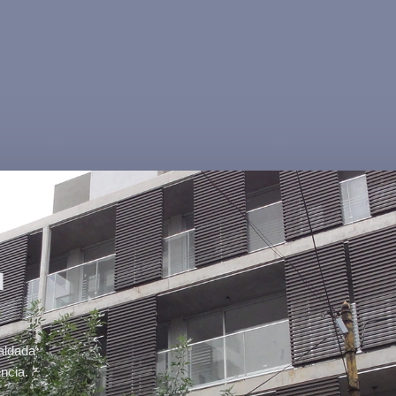
u
aldada
ncia.