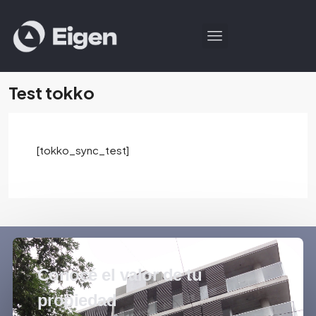
Test tokko
[tokko_sync_test]
Conocé el valor de tu
propiedad